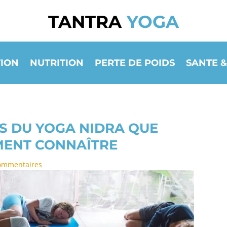
TANTRA
YOGA
ION
NUTRITION
PERTE DE POIDS
SANTE &
S DU YOGA NIDRA QUE
MENT CONNAÎTRE
ommentaires