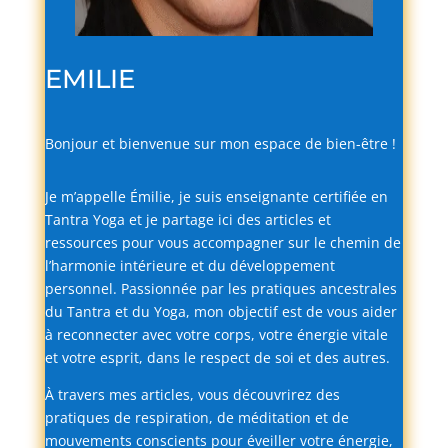
EMILIE
Bonjour
et
bienvenue
sur
mon
espace
de
bien-
être !
Je
m’appelle
Émilie,
je
suis
enseignante
certifiée
en
Tantra
Yoga
et
je
partage
ici
des
articles
et
ressources
pour
vous
accompagner
sur
le
chemin
de
l’harmonie
intérieure
et
du
développement
personnel.
Passionnée
par
les
pratiques
ancestrales
du
Tantra
et
du
Yoga,
mon
objectif
est
de
vous
aider
à
reconnecter
avec
votre
corps,
votre
énergie
vitale
et
votre
esprit,
dans
le
respect
de
soi
et
des
autres.
À
travers
mes
articles,
vous
découvrirez
des
pratiques
de
respiration,
de
méditation
et
de
mouvements
conscients
pour
éveiller
votre
énergie,