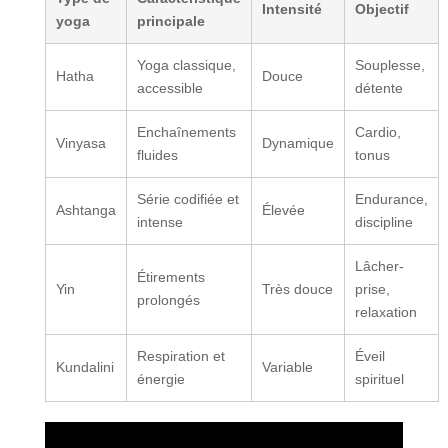
Intensité
Objectif
yoga
principale
Yoga classique,
Souplesse,
Hatha
Douce
accessible
détente
Enchaînements
Cardio,
Vinyasa
Dynamique
fluides
tonus
Série codifiée et
Endurance,
Ashtanga
Élevée
intense
discipline
Lâcher-
Étirements
Yin
Très douce
prise,
prolongés
relaxation
Respiration et
Éveil
Kundalini
Variable
énergie
spirituel