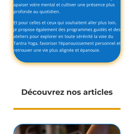
apaiser
votre
mental
et
cultiver
une
présence
plus
profonde
au
quotidien.
Et
pour
celles
et
ceux
qui
souhaitent
aller
plus
loin,
je
propose
également
des
programmes
guidés
et
des
ateliers
pour
explorer
en
toute
sérénité
la
voie
du
Tantra
Yoga,
favoriser
l’épanouissement
personnel
et
retrouver
une
vie
plus
alignée
et
épanouie.
Découvrez nos articles