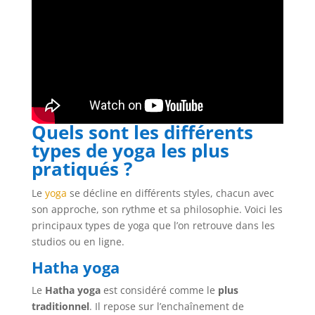
Quels sont les différents
types de yoga les plus
pratiqués ?
Le
yoga
se décline en différents styles, chacun avec
son approche, son rythme et sa philosophie. Voici les
principaux types de yoga que l’on retrouve dans les
studios ou en ligne.
Hatha yoga
Le
Hatha yoga
est considéré comme le
plus
traditionnel
. Il repose sur l’enchaînement de