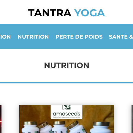
TANTRA
YOGA
ION
NUTRITION
PERTE DE POIDS
SANTE &
NUTRITION