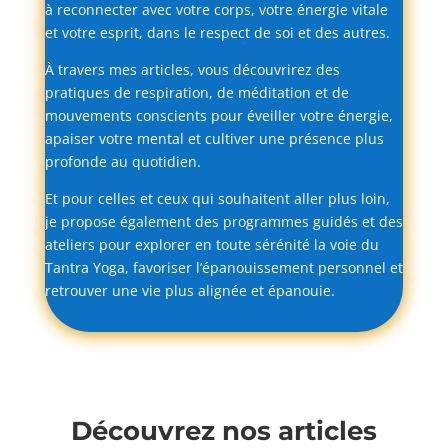
à
reconnecter
avec
votre
corps,
votre
énergie
vitale
et
votre
esprit,
dans
le
respect
de
soi
et
des
autres.
À
travers
mes
articles,
vous
découvrirez
des
pratiques
de
respiration,
de
méditation
et
de
mouvements
conscients
pour
éveiller
votre
énergie,
apaiser
votre
mental
et
cultiver
une
présence
plus
profonde
au
quotidien.
Et
pour
celles
et
ceux
qui
souhaitent
aller
plus
loin,
je
propose
également
des
programmes
guidés
et
des
ateliers
pour
explorer
en
toute
sérénité
la
voie
du
Tantra
Yoga,
favoriser
l’épanouissement
personnel
et
retrouver
une
vie
plus
alignée
et
épanouie.
Découvrez nos articles