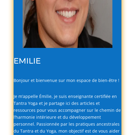
EMILIE
Bonjour
et
bienvenue
sur
mon
espace
de
bien-
être !
Je
m’appelle
Émilie,
je
suis
enseignante
certifiée
en
Tantra
Yoga
et
je
partage
ici
des
articles
et
ressources
pour
vous
accompagner
sur
le
chemin
de
l’harmonie
intérieure
et
du
développement
personnel.
Passionnée
par
les
pratiques
ancestrales
du
Tantra
et
du
Yoga,
mon
objectif
est
de
vous
aider