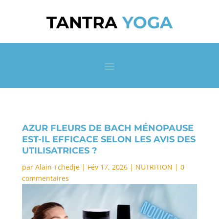
TANTRA
YOGA
AZUR FLEURS DE BACH MÉNOPAUSE
EST-IL EFFICACE SELON LES AVIS DES
UTILISATRICES ?
par
Alain Tchedje
|
Fév 17, 2026
|
NUTRITION
|
0
commentaires