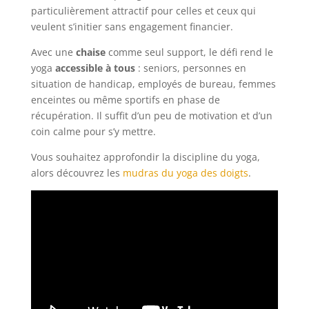
particulièrement attractif pour celles et ceux qui
veulent s’initier sans engagement financier.
Avec une
chaise
comme seul support, le défi rend le
yoga
accessible à tous
: seniors, personnes en
situation de handicap, employés de bureau, femmes
enceintes ou même sportifs en phase de
récupération. Il suffit d’un peu de motivation et d’un
coin calme pour s’y mettre.
Vous souhaitez approfondir la discipline du yoga,
alors découvrez les
mudras du yoga des doigts
.