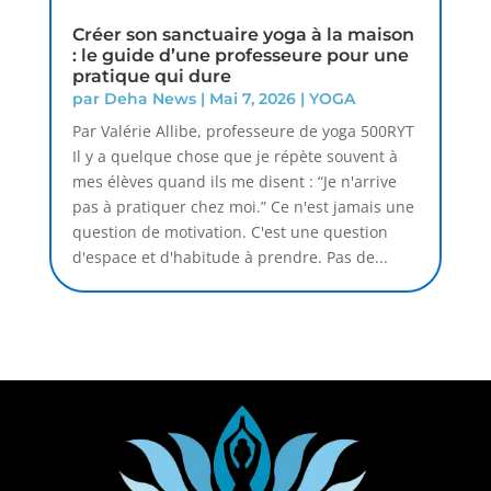
Créer son sanctuaire yoga à la maison
: le guide d’une professeure pour une
pratique qui dure
par
Deha News
|
Mai 7, 2026
|
YOGA
Par Valérie Allibe, professeure de yoga 500RYT
Il y a quelque chose que je répète souvent à
mes élèves quand ils me disent : “Je n'arrive
pas à pratiquer chez moi.” Ce n'est jamais une
question de motivation. C'est une question
d'espace et d'habitude à prendre. Pas de...