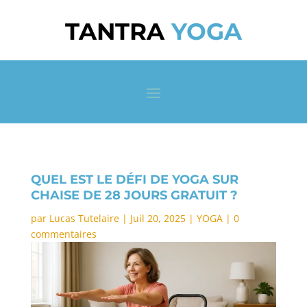
TANTRA
YOGA
QUEL EST LE DÉFI DE YOGA SUR
CHAISE DE 28 JOURS GRATUIT ?
par
Lucas Tutelaire
|
Juil 20, 2025
|
YOGA
|
0
commentaires