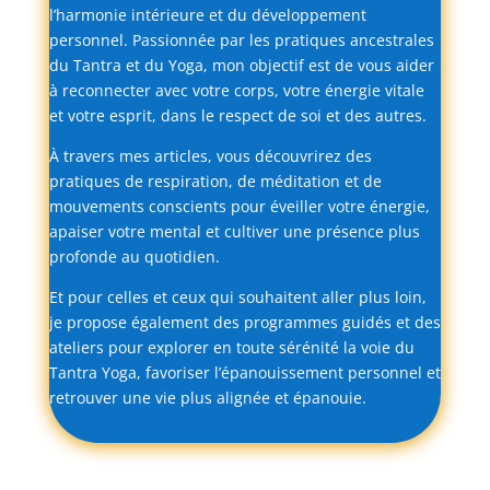
l’harmonie
intérieure
et
du
développement
personnel.
Passionnée
par
les
pratiques
ancestrales
du
Tantra
et
du
Yoga,
mon
objectif
est
de
vous
aider
à
reconnecter
avec
votre
corps,
votre
énergie
vitale
et
votre
esprit,
dans
le
respect
de
soi
et
des
autres.
À
travers
mes
articles,
vous
découvrirez
des
pratiques
de
respiration,
de
méditation
et
de
mouvements
conscients
pour
éveiller
votre
énergie,
apaiser
votre
mental
et
cultiver
une
présence
plus
profonde
au
quotidien.
Et
pour
celles
et
ceux
qui
souhaitent
aller
plus
loin,
je
propose
également
des
programmes
guidés
et
des
ateliers
pour
explorer
en
toute
sérénité
la
voie
du
Tantra
Yoga,
favoriser
l’épanouissement
personnel
et
retrouver
une
vie
plus
alignée
et
épanouie.