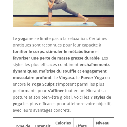
Le
yoga
ne se limite pas à la relaxation. Certaines
pratiques sont reconnues pour leur capacité à
tonifier le corps
,
stimuler le métabolisme
et
favoriser une perte de masse grasse durable
. Les
styles les plus efficaces combinent
enchaînements
dynamiques
,
maîtrise du souffle
et
engagement
musculaire profond
. Le
Vinyasa
, le
Power Yoga
ou
encore le
Yoga Sculpt
s’imposent parmi les plus
performants pour
s’affiner
tout en améliorant sa
posture et son bien-être global. Voici les
7 styles de
yoga
les plus efficaces pour atteindre votre objectif,
avec leurs avantages concrets.
Calories
Niveau
Type de
Intensit
Effets