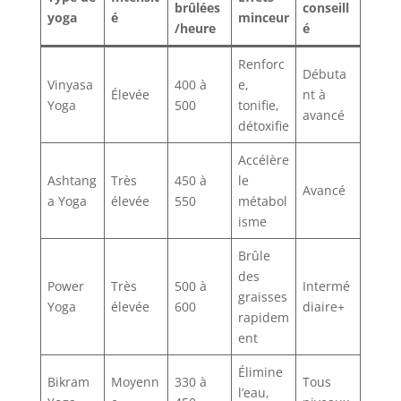
brûlées
conseill
yoga
é
minceur
/heure
é
Renforc
Débuta
Vinyasa
400 à
e,
Élevée
nt à
Yoga
500
tonifie,
avancé
détoxifie
Accélère
Ashtang
Très
450 à
le
Avancé
a Yoga
élevée
550
métabol
isme
Brûle
des
Power
Très
500 à
Intermé
graisses
Yoga
élevée
600
diaire+
rapidem
ent
Élimine
Bikram
Moyenn
330 à
Tous
l’eau,