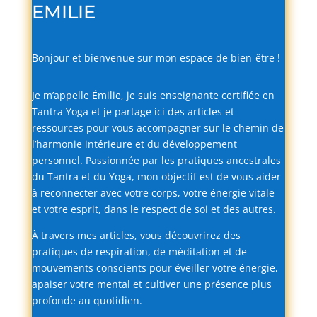
EMILIE
Bonjour
et
bienvenue
sur
mon
espace
de
bien-
être !
Je
m’appelle
Émilie,
je
suis
enseignante
certifiée
en
Tantra
Yoga
et
je
partage
ici
des
articles
et
ressources
pour
vous
accompagner
sur
le
chemin
de
l’harmonie
intérieure
et
du
développement
personnel.
Passionnée
par
les
pratiques
ancestrales
du
Tantra
et
du
Yoga,
mon
objectif
est
de
vous
aider
à
reconnecter
avec
votre
corps,
votre
énergie
vitale
et
votre
esprit,
dans
le
respect
de
soi
et
des
autres.
À
travers
mes
articles,
vous
découvrirez
des
pratiques
de
respiration,
de
méditation
et
de
mouvements
conscients
pour
éveiller
votre
énergie,
apaiser
votre
mental
et
cultiver
une
présence
plus
profonde
au
quotidien.