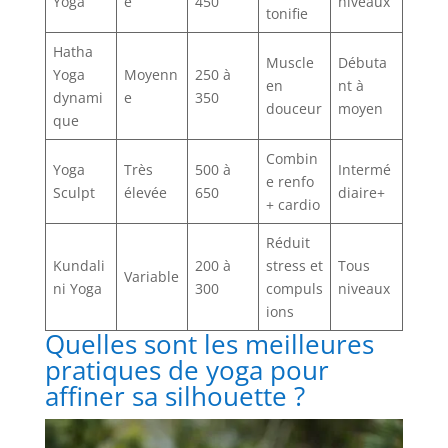
Yoga
e
450
niveaux
tonifie
Hatha
Muscle
Débuta
Yoga
Moyenn
250 à
en
nt à
dynami
e
350
douceur
moyen
que
Combin
Yoga
Très
500 à
Intermé
e renfo
Sculpt
élevée
650
diaire+
+ cardio
Réduit
Kundali
200 à
stress et
Tous
Variable
ni Yoga
300
compuls
niveaux
ions
Quelles sont les meilleures
pratiques de yoga pour
affiner sa silhouette ?