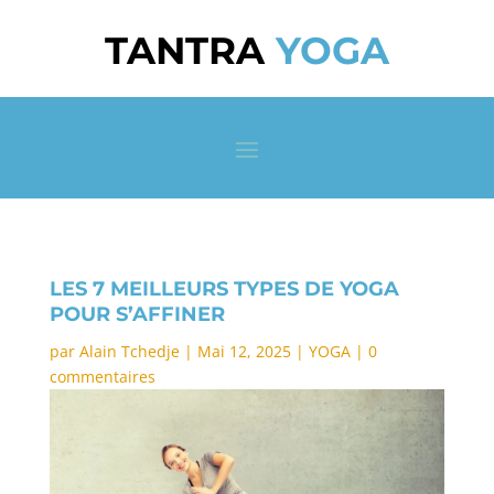
TANTRA
YOGA
LES 7 MEILLEURS TYPES DE YOGA
POUR S’AFFINER
par
Alain Tchedje
|
Mai 12, 2025
|
YOGA
|
0
commentaires