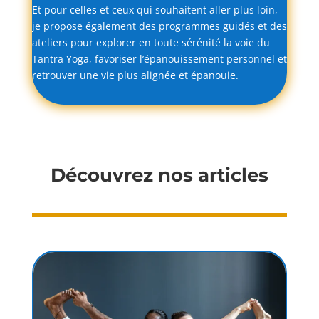
Et
pour
celles
et
ceux
qui
souhaitent
aller
plus
loin,
je
propose
également
des
programmes
guidés
et
des
ateliers
pour
explorer
en
toute
sérénité
la
voie
du
Tantra
Yoga,
favoriser
l’épanouissement
personnel
et
retrouver
une
vie
plus
alignée
et
épanouie.
Découvrez nos articles