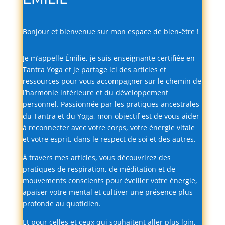
Bonjour
et
bienvenue
sur
mon
espace
de
bien-
être !
Je
m’appelle
Émilie,
je
suis
enseignante
certifiée
en
Tantra
Yoga
et
je
partage
ici
des
articles
et
ressources
pour
vous
accompagner
sur
le
chemin
de
l’harmonie
intérieure
et
du
développement
personnel.
Passionnée
par
les
pratiques
ancestrales
du
Tantra
et
du
Yoga,
mon
objectif
est
de
vous
aider
à
reconnecter
avec
votre
corps,
votre
énergie
vitale
et
votre
esprit,
dans
le
respect
de
soi
et
des
autres.
À
travers
mes
articles,
vous
découvrirez
des
pratiques
de
respiration,
de
méditation
et
de
mouvements
conscients
pour
éveiller
votre
énergie,
apaiser
votre
mental
et
cultiver
une
présence
plus
profonde
au
quotidien.
Et
pour
celles
et
ceux
qui
souhaitent
aller
plus
loin,