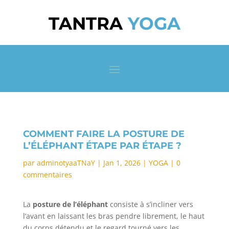
TANTRA
YOGA
COMMENT FAIRE LA POSTURE DE
L’ÉLÉPHANT ÉTAPE PAR ÉTAPE ?
par
adminotyaaTNaY
|
Jan 1, 2026
|
YOGA
|
0
commentaires
La
posture de l’éléphant
consiste à s’incliner vers
l’avant en laissant les bras pendre librement, le haut
du corps détendu et le regard tourné vers les