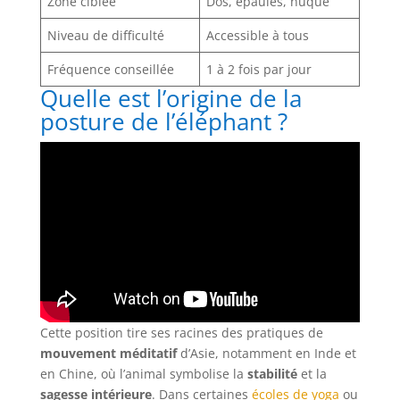
Zone ciblée
Dos, épaules, nuque
Niveau de difficulté
Accessible à tous
Fréquence conseillée
1 à 2 fois par jour
Quelle est l’origine de la
posture de l’éléphant ?
Cette position tire ses racines des pratiques de
mouvement méditatif
d’Asie, notamment en Inde et
en Chine, où l’animal symbolise la
stabilité
et la
sagesse intérieure
. Dans certaines
écoles de yoga
ou