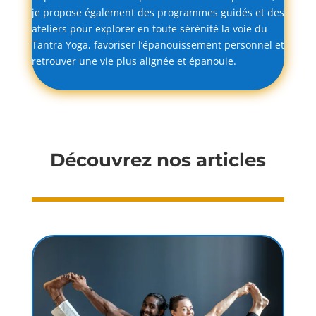
je
propose
également
des
programmes
guidés
et
des
ateliers
pour
explorer
en
toute
sérénité
la
voie
du
Tantra
Yoga,
favoriser
l’épanouissement
personnel
et
retrouver
une
vie
plus
alignée
et
épanouie.
Découvrez nos articles