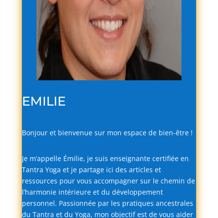
EMILIE
Bonjour
et
bienvenue
sur
mon
espace
de
bien-
être !
Je
m’appelle
Émilie,
je
suis
enseignante
certifiée
en
Tantra
Yoga
et
je
partage
ici
des
articles
et
ressources
pour
vous
accompagner
sur
le
chemin
de
l’harmonie
intérieure
et
du
développement
personnel.
Passionnée
par
les
pratiques
ancestrales
du
Tantra
et
du
Yoga,
mon
objectif
est
de
vous
aider