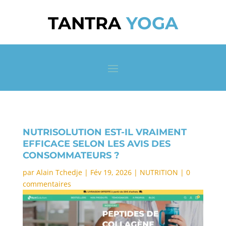
TANTRA
YOGA
NUTRISOLUTION EST-IL VRAIMENT
EFFICACE SELON LES AVIS DES
CONSOMMATEURS ?
par
Alain Tchedje
|
Fév 19, 2026
|
NUTRITION
|
0
commentaires