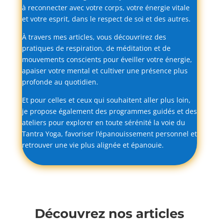
à
reconnecter
avec
votre
corps,
votre
énergie
vitale
et
votre
esprit,
dans
le
respect
de
soi
et
des
autres.
À
travers
mes
articles,
vous
découvrirez
des
pratiques
de
respiration,
de
méditation
et
de
mouvements
conscients
pour
éveiller
votre
énergie,
apaiser
votre
mental
et
cultiver
une
présence
plus
profonde
au
quotidien.
Et
pour
celles
et
ceux
qui
souhaitent
aller
plus
loin,
je
propose
également
des
programmes
guidés
et
des
ateliers
pour
explorer
en
toute
sérénité
la
voie
du
Tantra
Yoga,
favoriser
l’épanouissement
personnel
et
retrouver
une
vie
plus
alignée
et
épanouie.
Découvrez nos articles