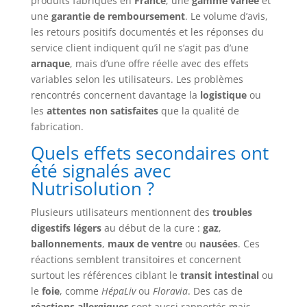
produits fabriqués en
France
, une
gamme variée
et
une
garantie de remboursement
. Le volume d’avis,
les retours positifs documentés et les réponses du
service client indiquent qu’il ne s’agit pas d’une
arnaque
, mais d’une offre réelle avec des effets
variables selon les utilisateurs. Les problèmes
rencontrés concernent davantage la
logistique
ou
les
attentes non satisfaites
que la qualité de
fabrication.
Quels effets secondaires ont
été signalés avec
Nutrisolution ?
Plusieurs utilisateurs mentionnent des
troubles
digestifs légers
au début de la cure :
gaz
,
ballonnements
,
maux de ventre
ou
nausées
. Ces
réactions semblent transitoires et concernent
surtout les références ciblant le
transit intestinal
ou
le
foie
, comme
HépaLiv
ou
Floravia
. Des cas de
réactions allergiques
sont aussi rapportés mais