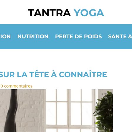
TANTRA
YOGA
ION
NUTRITION
PERTE DE POIDS
SANTE &
SUR LA TÊTE À CONNAÎTRE
|
0 commentaires