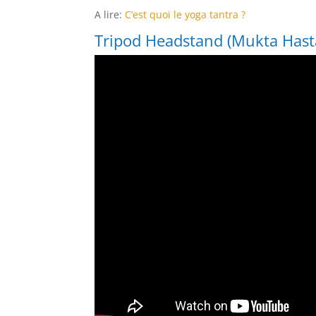
A lire:
C’est quoi le yoga tantra ?
Tripod Headstand (Mukta Hast