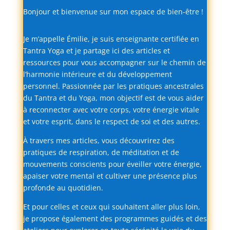
Bonjour
et
bienvenue
sur
mon
espace
de
bien-
être !
Je
m’appelle
Émilie,
je
suis
enseignante
certifiée
en
Tantra
Yoga
et
je
partage
ici
des
articles
et
ressources
pour
vous
accompagner
sur
le
chemin
de
l’harmonie
intérieure
et
du
développement
personnel.
Passionnée
par
les
pratiques
ancestrales
du
Tantra
et
du
Yoga,
mon
objectif
est
de
vous
aider
à
reconnecter
avec
votre
corps,
votre
énergie
vitale
et
votre
esprit,
dans
le
respect
de
soi
et
des
autres.
À
travers
mes
articles,
vous
découvrirez
des
pratiques
de
respiration,
de
méditation
et
de
mouvements
conscients
pour
éveiller
votre
énergie,
apaiser
votre
mental
et
cultiver
une
présence
plus
profonde
au
quotidien.
Et
pour
celles
et
ceux
qui
souhaitent
aller
plus
loin,
je
propose
également
des
programmes
guidés
et
des