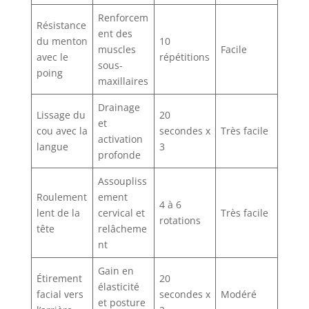
Renforcem
Résistance
ent des
du menton
10
muscles
Facile
avec le
répétitions
sous-
poing
maxillaires
Drainage
Lissage du
20
et
cou avec la
secondes x
Très facile
activation
langue
3
profonde
Assoupliss
Roulement
ement
4 à 6
lent de la
cervical et
Très facile
rotations
tête
relâcheme
nt
Gain en
Étirement
20
élasticité
facial vers
secondes x
Modéré
et posture