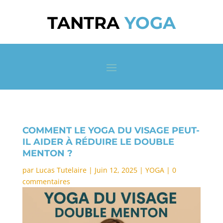
TANTRA
YOGA
COMMENT LE YOGA DU VISAGE PEUT-
IL AIDER À RÉDUIRE LE DOUBLE
MENTON ?
par
Lucas Tutelaire
|
Juin 12, 2025
|
YOGA
|
0
commentaires