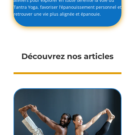
ateliers
pour
explorer
en
toute
sérénité
la
voie
du
Tantra
Yoga,
favoriser
l’épanouissement
personnel
et
retrouver
une
vie
plus
alignée
et
épanouie.
Découvrez nos articles