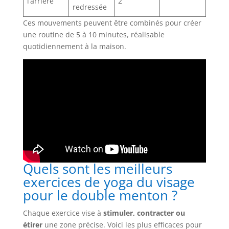
l’arrière
2
redressée
Ces mouvements peuvent être combinés pour créer
une routine de 5 à 10 minutes, réalisable
quotidiennement à la maison.
Quels sont les meilleurs
exercices de yoga du visage
pour le double menton ?
Chaque exercice vise à
stimuler, contracter ou
étirer
une zone précise. Voici les plus efficaces pour