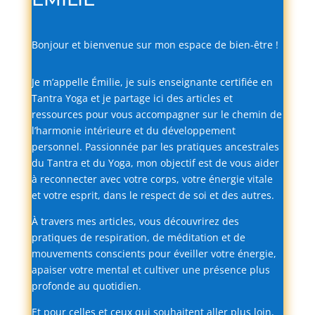
Bonjour
et
bienvenue
sur
mon
espace
de
bien-
être !
Je
m’appelle
Émilie,
je
suis
enseignante
certifiée
en
Tantra
Yoga
et
je
partage
ici
des
articles
et
ressources
pour
vous
accompagner
sur
le
chemin
de
l’harmonie
intérieure
et
du
développement
personnel.
Passionnée
par
les
pratiques
ancestrales
du
Tantra
et
du
Yoga,
mon
objectif
est
de
vous
aider
à
reconnecter
avec
votre
corps,
votre
énergie
vitale
et
votre
esprit,
dans
le
respect
de
soi
et
des
autres.
À
travers
mes
articles,
vous
découvrirez
des
pratiques
de
respiration,
de
méditation
et
de
mouvements
conscients
pour
éveiller
votre
énergie,
apaiser
votre
mental
et
cultiver
une
présence
plus
profonde
au
quotidien.
Et
pour
celles
et
ceux
qui
souhaitent
aller
plus
loin,