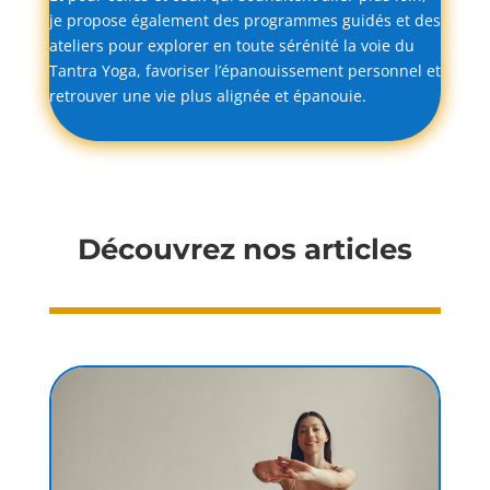
je
propose
également
des
programmes
guidés
et
des
ateliers
pour
explorer
en
toute
sérénité
la
voie
du
Tantra
Yoga,
favoriser
l’épanouissement
personnel
et
retrouver
une
vie
plus
alignée
et
épanouie.
Découvrez nos articles