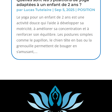
adaptées à un enfant de 2 ans ?
par
Lucas Tutelaire
|
Sep 5, 2025
|
POSITION
Le yoga pour un enfant de 2 ans est une
activité douce qui l’aide à développer sa
motricité, à améliorer sa concentration et à
renforcer son équilibre. Les postures simples
comme le papillon, le chien tête en bas ou la
grenouille permettent de bouger en
s’amusant,...