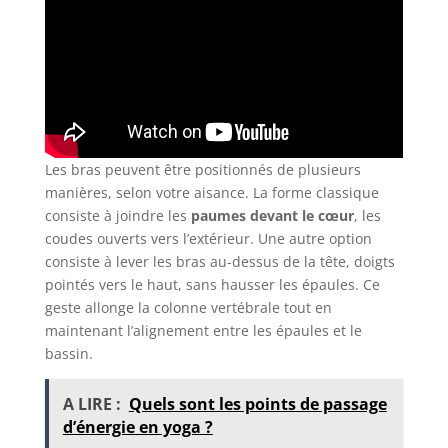
Les bras peuvent être positionnés de plusieurs
manières, selon votre aisance. La forme classique
consiste à joindre les
paumes devant le cœur
, les
coudes ouverts vers l’extérieur. Une autre option
consiste à lever les bras au-dessus de la tête, doigts
pointés vers le haut, sans hausser les épaules. Ce
geste allonge la colonne vertébrale tout en
maintenant l’alignement entre les épaules et le
bassin.
A LIRE :
Quels sont les points de passage
d’énergie en yoga ?