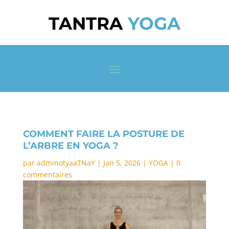
TANTRA
YOGA
COMMENT FAIRE LA POSTURE DE
L’ARBRE EN YOGA ?
par
adminotyaaTNaY
|
Jan 5, 2026
|
YOGA
|
0
commentaires