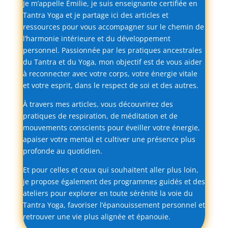
Je
m’appelle
Émilie,
je
suis
enseignante
certifiée
en
Tantra
Yoga
et
je
partage
ici
des
articles
et
ressources
pour
vous
accompagner
sur
le
chemin
de
l’harmonie
intérieure
et
du
développement
personnel.
Passionnée
par
les
pratiques
ancestrales
du
Tantra
et
du
Yoga,
mon
objectif
est
de
vous
aider
à
reconnecter
avec
votre
corps,
votre
énergie
vitale
et
votre
esprit,
dans
le
respect
de
soi
et
des
autres.
À
travers
mes
articles,
vous
découvrirez
des
pratiques
de
respiration,
de
méditation
et
de
mouvements
conscients
pour
éveiller
votre
énergie,
apaiser
votre
mental
et
cultiver
une
présence
plus
profonde
au
quotidien.
Et
pour
celles
et
ceux
qui
souhaitent
aller
plus
loin,
je
propose
également
des
programmes
guidés
et
des
ateliers
pour
explorer
en
toute
sérénité
la
voie
du
Tantra
Yoga,
favoriser
l’épanouissement
personnel
et
retrouver
une
vie
plus
alignée
et
épanouie.