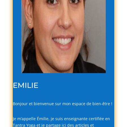
EMILIE
Bonjour
et
bienvenue
sur
mon
espace
de
bien-
être !
Je
m’appelle
Émilie,
je
suis
enseignante
certifiée
en
Tantra
Yoga
et
je
partage
ici
des
articles
et