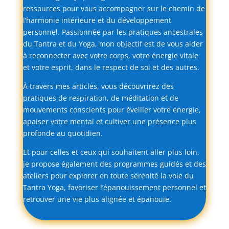
ressources
pour
vous
accompagner
sur
le
chemin
de
l’harmonie
intérieure
et
du
développement
personnel.
Passionnée
par
les
pratiques
ancestrales
du
Tantra
et
du
Yoga,
mon
objectif
est
de
vous
aider
à
reconnecter
avec
votre
corps,
votre
énergie
vitale
et
votre
esprit,
dans
le
respect
de
soi
et
des
autres.
À
travers
mes
articles,
vous
découvrirez
des
pratiques
de
respiration,
de
méditation
et
de
mouvements
conscients
pour
éveiller
votre
énergie,
apaiser
votre
mental
et
cultiver
une
présence
plus
profonde
au
quotidien.
Et
pour
celles
et
ceux
qui
souhaitent
aller
plus
loin,
je
propose
également
des
programmes
guidés
et
des
ateliers
pour
explorer
en
toute
sérénité
la
voie
du
Tantra
Yoga,
favoriser
l’épanouissement
personnel
et
retrouver
une
vie
plus
alignée
et
épanouie.