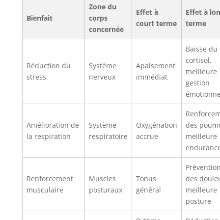
Zone du
Effet à
Effet à lo
Bienfait
corps
court terme
terme
concernée
Baisse du
cortisol,
Réduction du
Système
Apaisement
meilleure
stress
nerveux
immédiat
gestion
émotionne
Renforce
Amélioration de
Système
Oxygénation
des poum
la respiration
respiratoire
accrue
meilleure
enduranc
Préventio
Renforcement
Muscles
Tonus
des doule
musculaire
posturaux
général
meilleure
posture