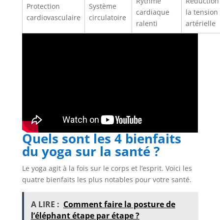
Rythme
Réduction
Protection
Système
cardiaque
la tension
cardiovasculaire
circulatoire
ralenti
artérielle
Quels sont les 4 bienfaits
du yoga sur la santé ?
Le yoga agit à la fois sur le corps et l’esprit. Voici les
quatre bienfaits les plus notables pour votre santé.
A LIRE :
Comment faire la posture de
l’éléphant étape par étape ?