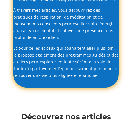
À
travers
mes
articles,
vous
découvrirez
des
pratiques
de
respiration,
de
méditation
et
de
mouvements
conscients
pour
éveiller
votre
énergie,
apaiser
votre
mental
et
cultiver
une
présence
plus
profonde
au
quotidien.
Et
pour
celles
et
ceux
qui
souhaitent
aller
plus
loin,
je
propose
également
des
programmes
guidés
et
des
ateliers
pour
explorer
en
toute
sérénité
la
voie
du
Tantra
Yoga,
favoriser
l’épanouissement
personnel
et
retrouver
une
vie
plus
alignée
et
épanouie.
Découvrez nos articles