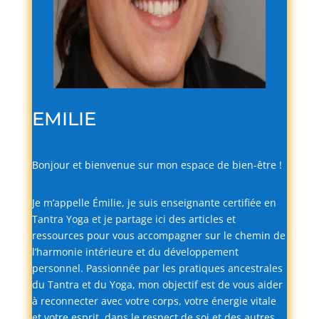
EMILIE
Bonjour
et
bienvenue
sur
mon
espace
de
bien-
être !
Je
m’appelle
Émilie,
je
suis
enseignante
certifiée
en
Tantra
Yoga
et
je
partage
ici
des
articles
et
ressources
pour
vous
accompagner
sur
le
chemin
de
l’harmonie
intérieure
et
du
développement
personnel.
Passionnée
par
les
pratiques
ancestrales
du
Tantra
et
du
Yoga,
mon
objectif
est
de
vous
aider
à
reconnecter
avec
votre
corps,
votre
énergie
vitale
et
votre
esprit,
dans
le
respect
de
soi
et
des
autres.