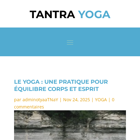
TANTRA
YOGA
LE YOGA : UNE PRATIQUE POUR
ÉQUILIBRE CORPS ET ESPRIT
par
adminotyaaTNaY
|
Nov 24, 2025
|
YOGA
|
0
commentaires