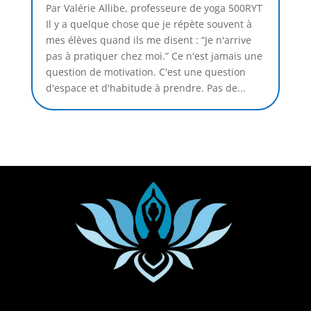
Par Valérie Allibe, professeure de yoga 500RYT
Il y a quelque chose que je répète souvent à
mes élèves quand ils me disent : “Je n'arrive
pas à pratiquer chez moi.” Ce n'est jamais une
question de motivation. C'est une question
d'espace et d'habitude à prendre. Pas de...