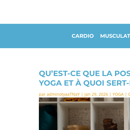
CARDIO
MUSCULAT
QU’EST-CE QUE LA PO
YOGA ET À QUOI SERT-
par
adminotyaaTNaY
|
Jan 29, 2026
|
YOGA
|