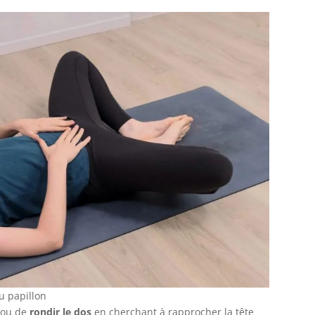
du papillon
ou de
rondir le dos
en cherchant à rapprocher la tête