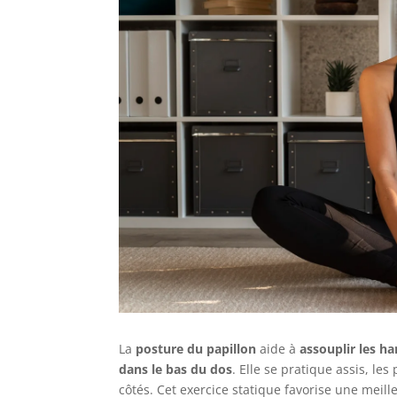
La
posture du papillon
aide à
assouplir les h
dans le bas du dos
. Elle se pratique assis, le
côtés. Cet exercice statique favorise une meill