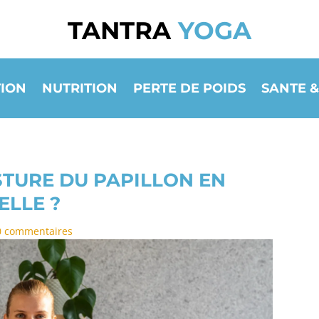
TANTRA
YOGA
ION
NUTRITION
PERTE DE POIDS
SANTE &
STURE DU PAPILLON EN
ELLE ?
0 commentaires