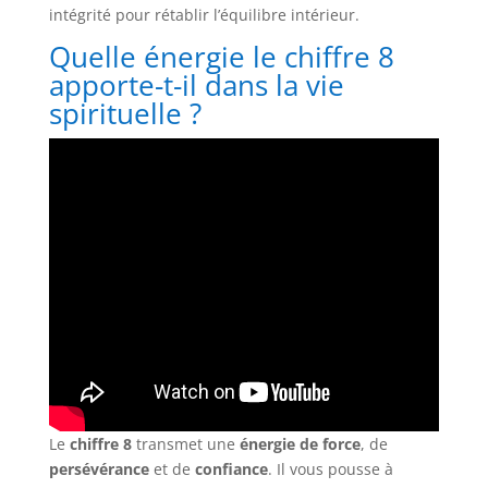
intégrité pour rétablir l’équilibre intérieur.
Quelle énergie le chiffre 8
apporte-t-il dans la vie
spirituelle ?
Le
chiffre 8
transmet une
énergie de force
, de
persévérance
et de
confiance
. Il vous pousse à