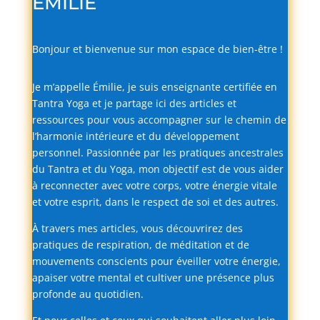
EMILIE
Bonjour
et
bienvenue
sur
mon
espace
de
bien-
être !
Je
m’appelle
Émilie,
je
suis
enseignante
certifiée
en
Tantra
Yoga
et
je
partage
ici
des
articles
et
ressources
pour
vous
accompagner
sur
le
chemin
de
l’harmonie
intérieure
et
du
développement
personnel.
Passionnée
par
les
pratiques
ancestrales
du
Tantra
et
du
Yoga,
mon
objectif
est
de
vous
aider
à
reconnecter
avec
votre
corps,
votre
énergie
vitale
et
votre
esprit,
dans
le
respect
de
soi
et
des
autres.
À
travers
mes
articles,
vous
découvrirez
des
pratiques
de
respiration,
de
méditation
et
de
mouvements
conscients
pour
éveiller
votre
énergie,
apaiser
votre
mental
et
cultiver
une
présence
plus
profonde
au
quotidien.