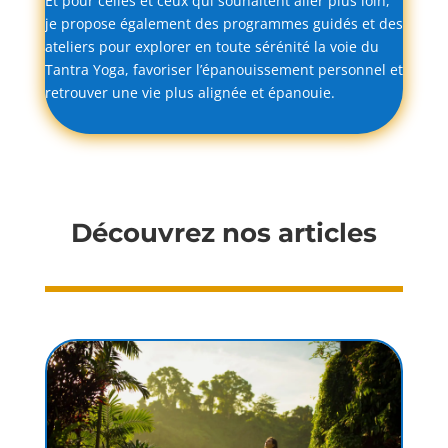
Et
pour
celles
et
ceux
qui
souhaitent
aller
plus
loin,
je
propose
également
des
programmes
guidés
et
des
ateliers
pour
explorer
en
toute
sérénité
la
voie
du
Tantra
Yoga,
favoriser
l’épanouissement
personnel
et
retrouver
une
vie
plus
alignée
et
épanouie.
Découvrez nos articles