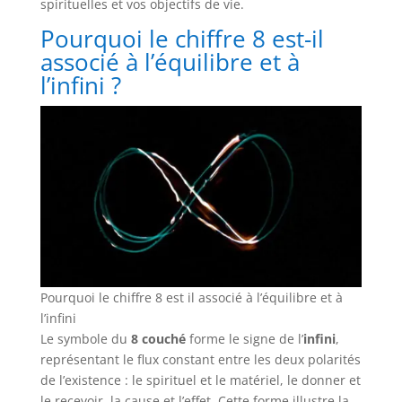
spirituelles et vos objectifs de vie.
Pourquoi le chiffre 8 est-il
associé à l’équilibre et à
l’infini ?
Pourquoi le chiffre 8 est il associé à l’équilibre et à
l’infini
Le symbole du
8 couché
forme le signe de l’
infini
,
représentant le flux constant entre les deux polarités
de l’existence : le spirituel et le matériel, le donner et
le recevoir, la cause et l’effet. Cette forme illustre la