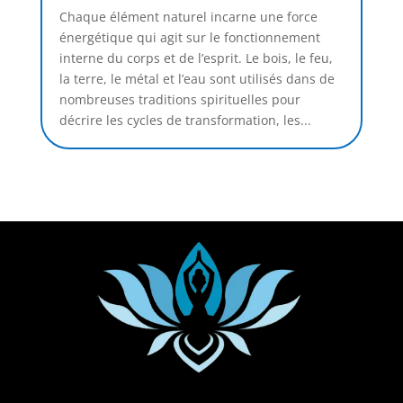
Chaque élément naturel incarne une force
énergétique qui agit sur le fonctionnement
interne du corps et de l’esprit. Le bois, le feu,
la terre, le métal et l’eau sont utilisés dans de
nombreuses traditions spirituelles pour
décrire les cycles de transformation, les...