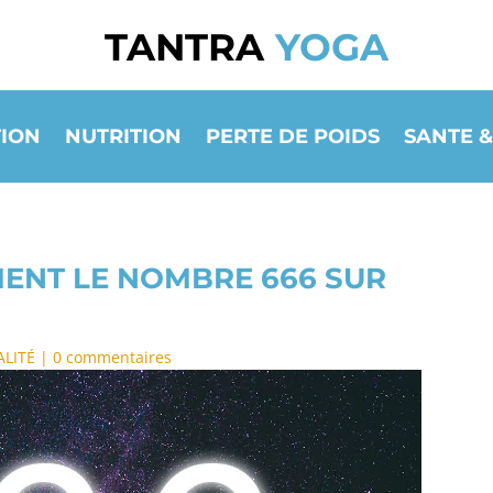
TANTRA
YOGA
ION
NUTRITION
PERTE DE POIDS
SANTE &
MENT LE NOMBRE 666 SUR
ALITÉ
|
0 commentaires