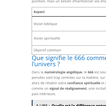
punition, mais un besoin d’harmoniser vos éne
Aspect
Vision biblique
Vision spirituelle
Objectif commun
Que signifie le 666 comm
l’univers ?
Dans la
numérologie angélique
, le
666
est sou
pensées sont trop centrées sur la matière, sur
alors de rétablir votre
confiance spirituelle
et 
comme un
signal de réalignement
, une incita
paix intérieure.
A LIRE :
Quelle est la différence entre 