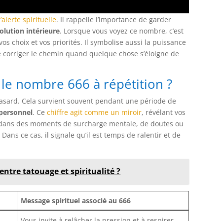
alerte spirituelle
. Il rappelle l’importance de garder
olution intérieure
. Lorsque vous voyez ce nombre, c’est
s choix et vos priorités. Il symbolise aussi la puissance
de corriger le chemin quand quelque chose s’éloigne de
le nombre 666 à répétition ?
asard. Cela survient souvent pendant une période de
personnel
. Ce
chiffre agit comme un miroir
, révélant vos
re dans des moments de surcharge mentale, de doutes ou
Dans ce cas, il signale qu’il est temps de ralentir et de
entre tatouage et spiritualité ?
Message spirituel associé au 666
Vous invite à relâcher la pression et à respirer