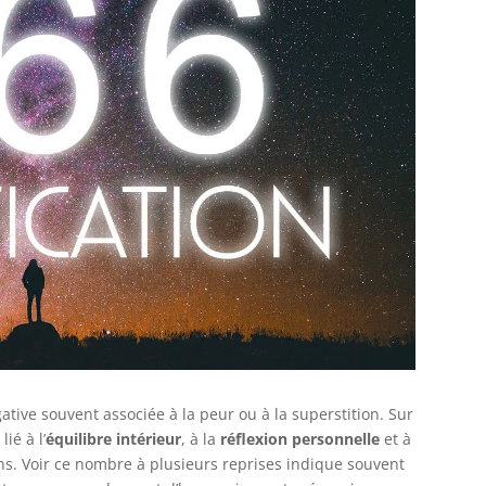
tive souvent associée à la peur ou à la superstition. Sur
ié à l’
équilibre intérieur
, à la
réflexion personnelle
et à
ns. Voir ce nombre à plusieurs reprises indique souvent