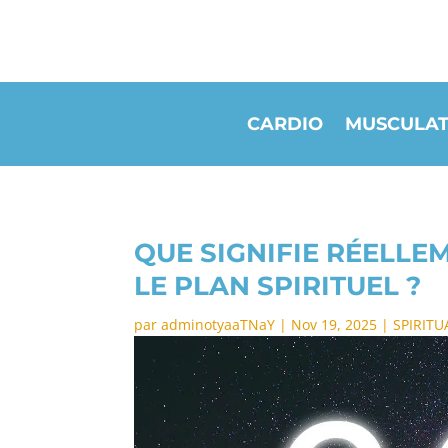
CARDIO
MUSCULAT
QUE SIGNIFIE RÉELLE
LE PLAN SPIRITUEL ?
par
adminotyaaTNaY
|
Nov 19, 2025
|
SPIRITU