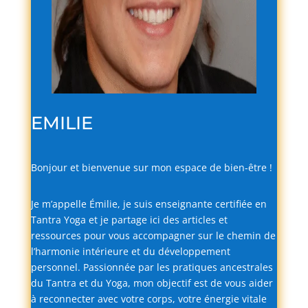
EMILIE
Bonjour
et
bienvenue
sur
mon
espace
de
bien-
être !
Je
m’appelle
Émilie,
je
suis
enseignante
certifiée
en
Tantra
Yoga
et
je
partage
ici
des
articles
et
ressources
pour
vous
accompagner
sur
le
chemin
de
l’harmonie
intérieure
et
du
développement
personnel.
Passionnée
par
les
pratiques
ancestrales
du
Tantra
et
du
Yoga,
mon
objectif
est
de
vous
aider
à
reconnecter
avec
votre
corps,
votre
énergie
vitale