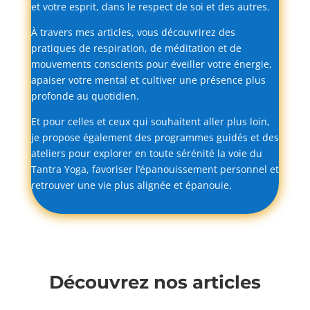
et
votre
esprit,
dans
le
respect
de
soi
et
des
autres.
À
travers
mes
articles,
vous
découvrirez
des
pratiques
de
respiration,
de
méditation
et
de
mouvements
conscients
pour
éveiller
votre
énergie,
apaiser
votre
mental
et
cultiver
une
présence
plus
profonde
au
quotidien.
Et
pour
celles
et
ceux
qui
souhaitent
aller
plus
loin,
je
propose
également
des
programmes
guidés
et
des
ateliers
pour
explorer
en
toute
sérénité
la
voie
du
Tantra
Yoga,
favoriser
l’épanouissement
personnel
et
retrouver
une
vie
plus
alignée
et
épanouie.
Découvrez nos articles