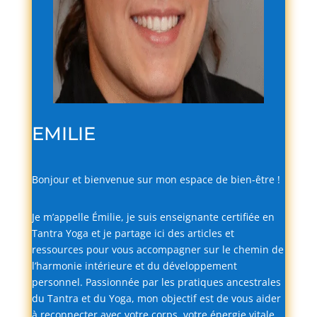
EMILIE
Bonjour
et
bienvenue
sur
mon
espace
de
bien-
être !
Je
m’appelle
Émilie,
je
suis
enseignante
certifiée
en
Tantra
Yoga
et
je
partage
ici
des
articles
et
ressources
pour
vous
accompagner
sur
le
chemin
de
l’harmonie
intérieure
et
du
développement
personnel.
Passionnée
par
les
pratiques
ancestrales
du
Tantra
et
du
Yoga,
mon
objectif
est
de
vous
aider
à
reconnecter
avec
votre
corps,
votre
énergie
vitale