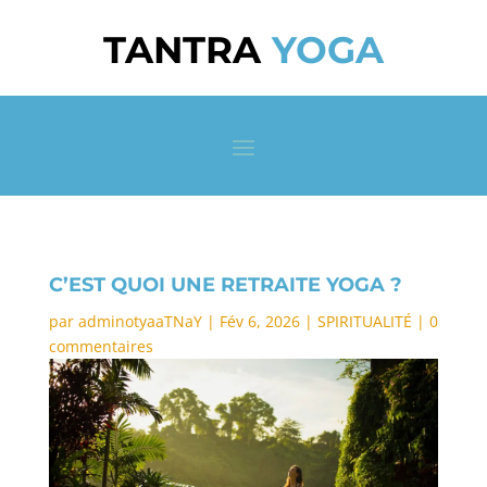
TANTRA
YOGA
C’EST QUOI UNE RETRAITE YOGA ?
par
adminotyaaTNaY
|
Fév 6, 2026
|
SPIRITUALITÉ
|
0
commentaires