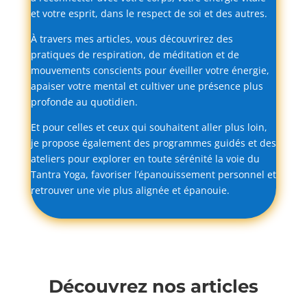
et
votre
esprit,
dans
le
respect
de
soi
et
des
autres.
À
travers
mes
articles,
vous
découvrirez
des
pratiques
de
respiration,
de
méditation
et
de
mouvements
conscients
pour
éveiller
votre
énergie,
apaiser
votre
mental
et
cultiver
une
présence
plus
profonde
au
quotidien.
Et
pour
celles
et
ceux
qui
souhaitent
aller
plus
loin,
je
propose
également
des
programmes
guidés
et
des
ateliers
pour
explorer
en
toute
sérénité
la
voie
du
Tantra
Yoga,
favoriser
l’épanouissement
personnel
et
retrouver
une
vie
plus
alignée
et
épanouie.
Découvrez nos articles