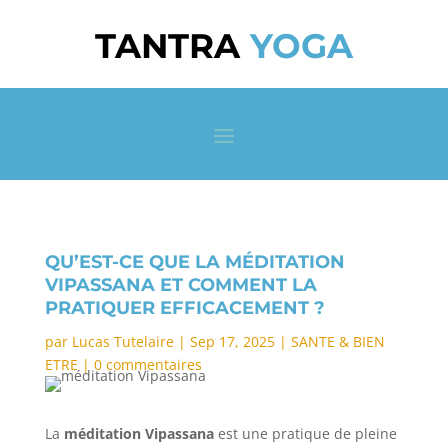
TANTRA
YOGA
QU’EST-CE QUE LA MÉDITATION
VIPASSANA ET COMMENT LA
PRATIQUER EFFICACEMENT ?
par
Lucas Tutelaire
|
Sep 17, 2025
|
SANTE & BIEN
ETRE
|
0 commentaires
La
méditation Vipassana
est une pratique de pleine