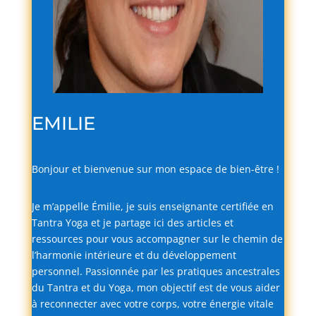
EMILIE
Bonjour
et
bienvenue
sur
mon
espace
de
bien-
être !
Je
m’appelle
Émilie,
je
suis
enseignante
certifiée
en
Tantra
Yoga
et
je
partage
ici
des
articles
et
ressources
pour
vous
accompagner
sur
le
chemin
de
l’harmonie
intérieure
et
du
développement
personnel.
Passionnée
par
les
pratiques
ancestrales
du
Tantra
et
du
Yoga,
mon
objectif
est
de
vous
aider
à
reconnecter
avec
votre
corps,
votre
énergie
vitale