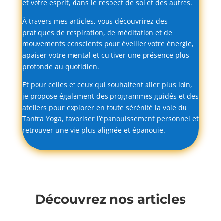
et
votre
esprit,
dans
le
respect
de
soi
et
des
autres.
À
travers
mes
articles,
vous
découvrirez
des
pratiques
de
respiration,
de
méditation
et
de
mouvements
conscients
pour
éveiller
votre
énergie,
apaiser
votre
mental
et
cultiver
une
présence
plus
profonde
au
quotidien.
Et
pour
celles
et
ceux
qui
souhaitent
aller
plus
loin,
je
propose
également
des
programmes
guidés
et
des
ateliers
pour
explorer
en
toute
sérénité
la
voie
du
Tantra
Yoga,
favoriser
l’épanouissement
personnel
et
retrouver
une
vie
plus
alignée
et
épanouie.
Découvrez nos articles