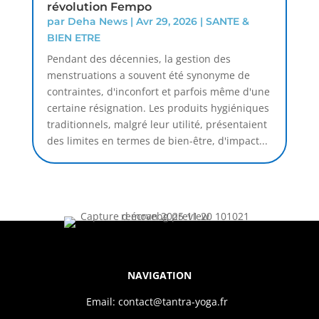
révolution Fempo
par
Deha News
|
Avr 29, 2026
|
SANTE &
BIEN ETRE
Pendant des décennies, la gestion des
menstruations a souvent été synonyme de
contraintes, d'inconfort et parfois même d'une
certaine résignation. Les produits hygiéniques
traditionnels, malgré leur utilité, présentaient
des limites en termes de bien-être, d'impact...
NAVIGATION
Email: contact@tantra-yoga.fr