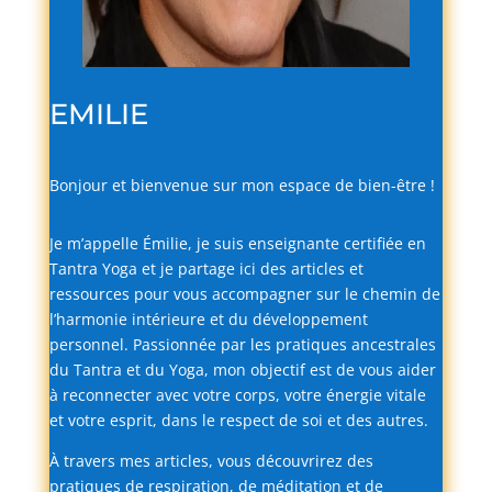
EMILIE
Bonjour
et
bienvenue
sur
mon
espace
de
bien-
être !
Je
m’appelle
Émilie,
je
suis
enseignante
certifiée
en
Tantra
Yoga
et
je
partage
ici
des
articles
et
ressources
pour
vous
accompagner
sur
le
chemin
de
l’harmonie
intérieure
et
du
développement
personnel.
Passionnée
par
les
pratiques
ancestrales
du
Tantra
et
du
Yoga,
mon
objectif
est
de
vous
aider
à
reconnecter
avec
votre
corps,
votre
énergie
vitale
et
votre
esprit,
dans
le
respect
de
soi
et
des
autres.
À
travers
mes
articles,
vous
découvrirez
des
pratiques
de
respiration,
de
méditation
et
de