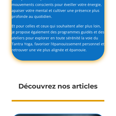
mouvements
conscients
pour
éveiller
votre
énergie,
apaiser
votre
mental
et
cultiver
une
présence
plus
profonde
au
quotidien.
Et
pour
celles
et
ceux
qui
souhaitent
aller
plus
loin,
je
propose
également
des
programmes
guidés
et
des
ateliers
pour
explorer
en
toute
sérénité
la
voie
du
Tantra
Yoga,
favoriser
l’épanouissement
personnel
et
retrouver
une
vie
plus
alignée
et
épanouie.
Découvrez nos articles