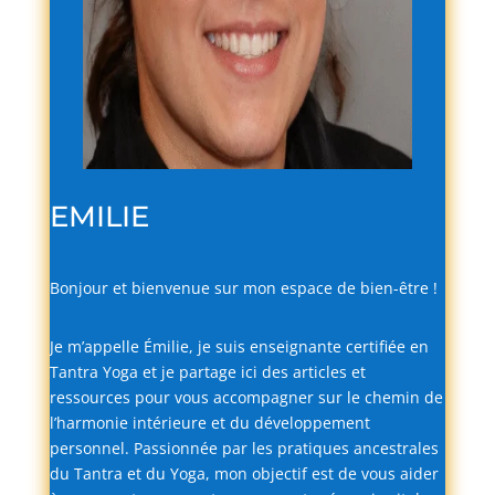
EMILIE
Bonjour
et
bienvenue
sur
mon
espace
de
bien-
être !
Je
m’appelle
Émilie,
je
suis
enseignante
certifiée
en
Tantra
Yoga
et
je
partage
ici
des
articles
et
ressources
pour
vous
accompagner
sur
le
chemin
de
l’harmonie
intérieure
et
du
développement
personnel.
Passionnée
par
les
pratiques
ancestrales
du
Tantra
et
du
Yoga,
mon
objectif
est
de
vous
aider