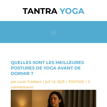
TANTRA
YOGA
QUELLES SONT LES MEILLEURES
POSTURES DE YOGA AVANT DE
DORMIR ?
par
Lucas Tutelaire
|
Juil 14, 2025
|
POSITION
|
0
commentaires