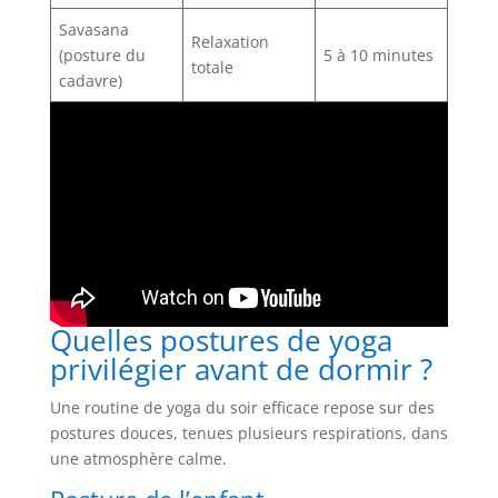
Savasana
Relaxation
(posture du
5 à 10 minutes
totale
cadavre)
Quelles postures de yoga
privilégier avant de dormir ?
Une routine de yoga du soir efficace repose sur des
postures douces, tenues plusieurs respirations, dans
une atmosphère calme.