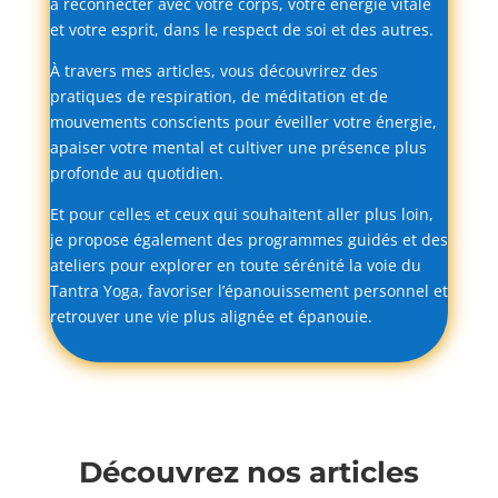
à
reconnecter
avec
votre
corps,
votre
énergie
vitale
et
votre
esprit,
dans
le
respect
de
soi
et
des
autres.
À
travers
mes
articles,
vous
découvrirez
des
pratiques
de
respiration,
de
méditation
et
de
mouvements
conscients
pour
éveiller
votre
énergie,
apaiser
votre
mental
et
cultiver
une
présence
plus
profonde
au
quotidien.
Et
pour
celles
et
ceux
qui
souhaitent
aller
plus
loin,
je
propose
également
des
programmes
guidés
et
des
ateliers
pour
explorer
en
toute
sérénité
la
voie
du
Tantra
Yoga,
favoriser
l’épanouissement
personnel
et
retrouver
une
vie
plus
alignée
et
épanouie.
Découvrez nos articles