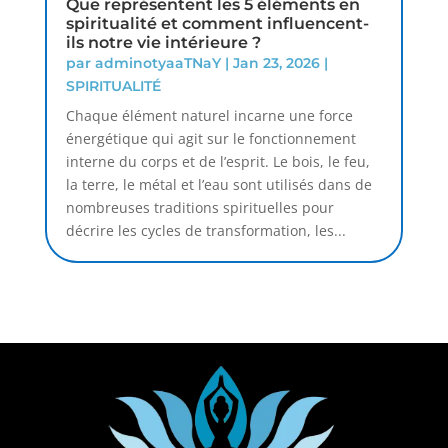
Que représentent les 5 éléments en
spiritualité et comment influencent-
ils notre vie intérieure ?
par
adminotyaaTNaY
|
Jan 23, 2026
|
SPIRITUALITÉ
Chaque élément naturel incarne une force
énergétique qui agit sur le fonctionnement
interne du corps et de l’esprit. Le bois, le feu,
la terre, le métal et l’eau sont utilisés dans de
nombreuses traditions spirituelles pour
décrire les cycles de transformation, les...