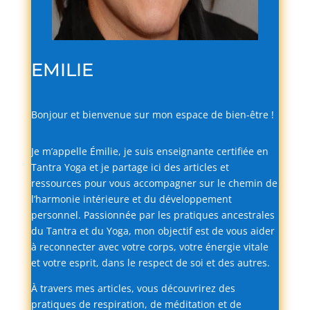
EMILIE
Bonjour
et
bienvenue
sur
mon
espace
de
bien-
être !
Je
m’appelle
Émilie,
je
suis
enseignante
certifiée
en
Tantra
Yoga
et
je
partage
ici
des
articles
et
ressources
pour
vous
accompagner
sur
le
chemin
de
l’harmonie
intérieure
et
du
développement
personnel.
Passionnée
par
les
pratiques
ancestrales
du
Tantra
et
du
Yoga,
mon
objectif
est
de
vous
aider
à
reconnecter
avec
votre
corps,
votre
énergie
vitale
et
votre
esprit,
dans
le
respect
de
soi
et
des
autres.
À
travers
mes
articles,
vous
découvrirez
des
pratiques
de
respiration,
de
méditation
et
de