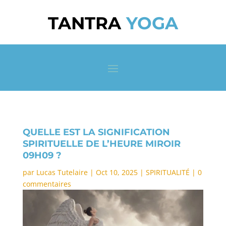
TANTRA
YOGA
QUELLE EST LA SIGNIFICATION
SPIRITUELLE DE L’HEURE MIROIR
09H09 ?
par
Lucas Tutelaire
|
Oct 10, 2025
|
SPIRITUALITÉ
|
0
commentaires