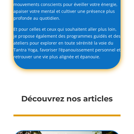
mouvements
conscients
pour
éveiller
votre
énergie,
apaiser
votre
mental
et
cultiver
une
présence
plus
profonde
au
quotidien.
Et
pour
celles
et
ceux
qui
souhaitent
aller
plus
loin,
je
propose
également
des
programmes
guidés
et
des
ateliers
pour
explorer
en
toute
sérénité
la
voie
du
Tantra
Yoga,
favoriser
l’épanouissement
personnel
et
retrouver
une
vie
plus
alignée
et
épanouie.
Découvrez nos articles