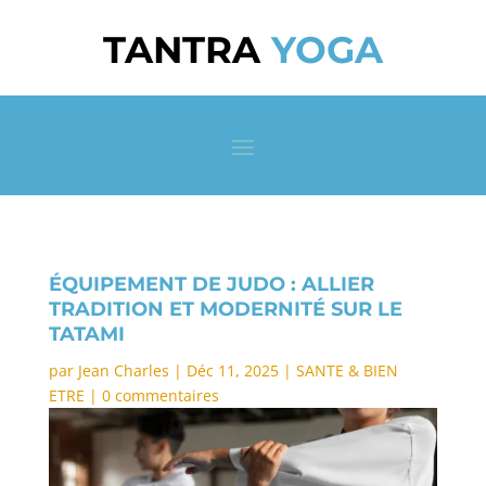
TANTRA
YOGA
ÉQUIPEMENT DE JUDO : ALLIER
TRADITION ET MODERNITÉ SUR LE
TATAMI
par
Jean Charles
|
Déc 11, 2025
|
SANTE & BIEN
ETRE
|
0 commentaires