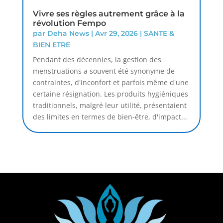
Vivre ses règles autrement grâce à la
révolution Fempo
par
Deha News
|
Avr 29, 2026
|
SANTE &
BIEN ETRE
Pendant des décennies, la gestion des
menstruations a souvent été synonyme de
contraintes, d'inconfort et parfois même d'une
certaine résignation. Les produits hygiéniques
traditionnels, malgré leur utilité, présentaient
des limites en termes de bien-être, d'impact...