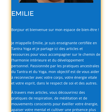
EMILIE
Bonjour
et
bienvenue
sur
mon
espace
de
bien-
être !
Je
m’appelle
Émilie,
je
suis
enseignante
certifiée
en
Tantra
Yoga
et
je
partage
ici
des
articles
et
ressources
pour
vous
accompagner
sur
le
chemin
de
l’harmonie
intérieure
et
du
développement
personnel.
Passionnée
par
les
pratiques
ancestrales
du
Tantra
et
du
Yoga,
mon
objectif
est
de
vous
aider
à
reconnecter
avec
votre
corps,
votre
énergie
vitale
et
votre
esprit,
dans
le
respect
de
soi
et
des
autres.
À
travers
mes
articles,
vous
découvrirez
des
pratiques
de
respiration,
de
méditation
et
de
mouvements
conscients
pour
éveiller
votre
énergie,
apaiser
votre
mental
et
cultiver
une
présence
plus