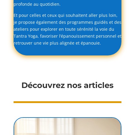
profonde
au
quotidien.
Et
pour
celles
et
ceux
qui
souhaitent
aller
plus
loin,
je
propose
également
des
programmes
guidés
et
des
ateliers
pour
explorer
en
toute
sérénité
la
voie
du
Tantra
Yoga,
favoriser
l’épanouissement
personnel
et
retrouver
une
vie
plus
alignée
et
épanouie.
Découvrez nos articles