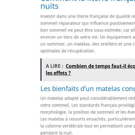
nuits
Investir dans une literie française de qualité 
sommeil réparateur qui influence positivement 
bon sommeil ne peut être sous-estimée, car el
environ un tiers de votre vie. Un équipemen
un sommier, un matelas, des oreillers et une c
optimales de récupération.
A LIRE :
Combien de temps faut-il éco
les effets ?
Les bienfaits d’un matelas co
Un matelas adapté peut considérablement rédui
votre sommeil. Les standards français privilé
morphologie, la position de sommeil et les év
Les matelas à ressorts ensachés, particulièrem
la colonne vertébrale tout en permettant une c
pendant la nuit.