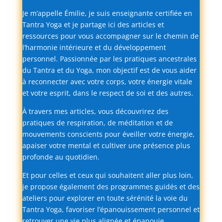
Je
m’appelle
Émilie,
je
suis
enseignante
certifiée
en
Tantra
Yoga
et
je
partage
ici
des
articles
et
ressources
pour
vous
accompagner
sur
le
chemin
de
l’harmonie
intérieure
et
du
développement
personnel.
Passionnée
par
les
pratiques
ancestrales
du
Tantra
et
du
Yoga,
mon
objectif
est
de
vous
aider
à
reconnecter
avec
votre
corps,
votre
énergie
vitale
et
votre
esprit,
dans
le
respect
de
soi
et
des
autres.
À
travers
mes
articles,
vous
découvrirez
des
pratiques
de
respiration,
de
méditation
et
de
mouvements
conscients
pour
éveiller
votre
énergie,
apaiser
votre
mental
et
cultiver
une
présence
plus
profonde
au
quotidien.
Et
pour
celles
et
ceux
qui
souhaitent
aller
plus
loin,
je
propose
également
des
programmes
guidés
et
des
ateliers
pour
explorer
en
toute
sérénité
la
voie
du
Tantra
Yoga,
favoriser
l’épanouissement
personnel
et
retrouver
une
vie
plus
alignée
et
épanouie.