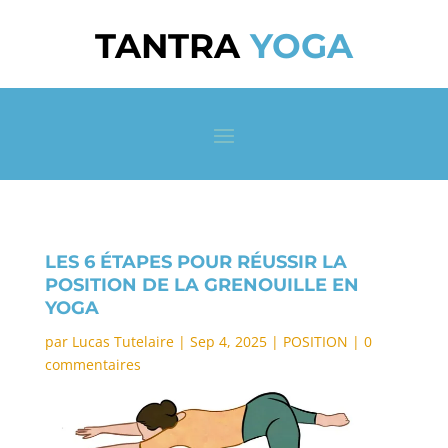
TANTRA
YOGA
LES 6 ÉTAPES POUR RÉUSSIR LA
POSITION DE LA GRENOUILLE EN
YOGA
par
Lucas Tutelaire
|
Sep 4, 2025
|
POSITION
|
0
commentaires