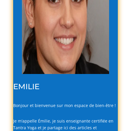
EMILIE
Bonjour
et
bienvenue
sur
mon
espace
de
bien-
être !
Je
m’appelle
Émilie,
je
suis
enseignante
certifiée
en
Tantra
Yoga
et
je
partage
ici
des
articles
et