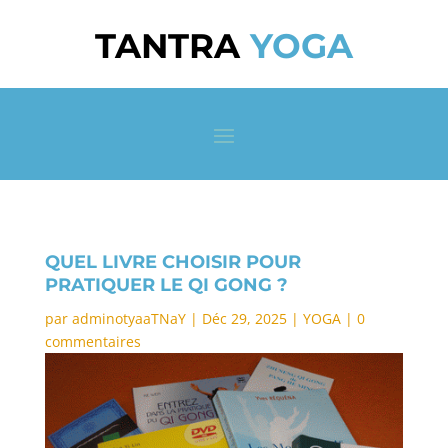
TANTRA
YOGA
QUEL LIVRE CHOISIR POUR
PRATIQUER LE QI GONG ?
par
adminotyaaTNaY
|
Déc 29, 2025
|
YOGA
|
0
commentaires