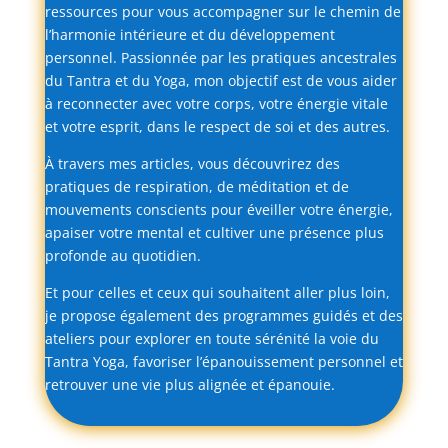
ressources
pour
vous
accompagner
sur
le
chemin
de
l’harmonie
intérieure
et
du
développement
personnel.
Passionnée
par
les
pratiques
ancestrales
du
Tantra
et
du
Yoga,
mon
objectif
est
de
vous
aider
à
reconnecter
avec
votre
corps,
votre
énergie
vitale
et
votre
esprit,
dans
le
respect
de
soi
et
des
autres.
À
travers
mes
articles,
vous
découvrirez
des
pratiques
de
respiration,
de
méditation
et
de
mouvements
conscients
pour
éveiller
votre
énergie,
apaiser
votre
mental
et
cultiver
une
présence
plus
profonde
au
quotidien.
Et
pour
celles
et
ceux
qui
souhaitent
aller
plus
loin,
je
propose
également
des
programmes
guidés
et
des
ateliers
pour
explorer
en
toute
sérénité
la
voie
du
Tantra
Yoga,
favoriser
l’épanouissement
personnel
et
retrouver
une
vie
plus
alignée
et
épanouie.