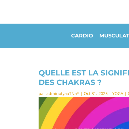
CARDIO
MUSCULAT
QUELLE EST LA SIGNI
DES CHAKRAS ?
par
adminotyaaTNaY
|
Oct 31, 2025
|
YOGA
|