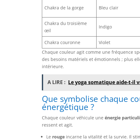
Chakra de la gorge
Bleu clair
Chakra du troisième
Indigo
œil
Chakra couronne
Violet
Chaque couleur agit comme une fréquence spécif
des besoins matériels et émotionnels ; plus elle
intérieure.
A LIRE :
Le yoga somatique aide-t-il 
Que symbolise chaque cou
énergétique ?
Chaque couleur véhicule une
énergie particul
ressent et agit.
Le
rouge
incarne la vitalité et la survie. Il st