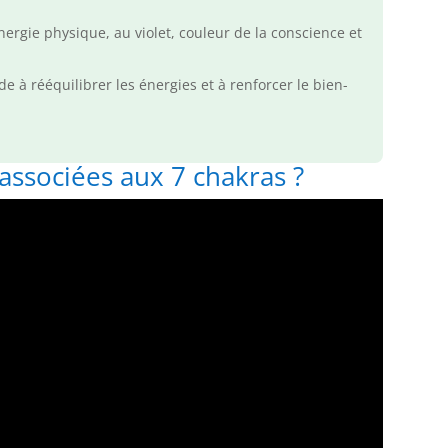
ergie physique, au violet, couleur de la conscience et
e à rééquilibrer les énergies et à renforcer le bien-
 associées aux 7 chakras ?