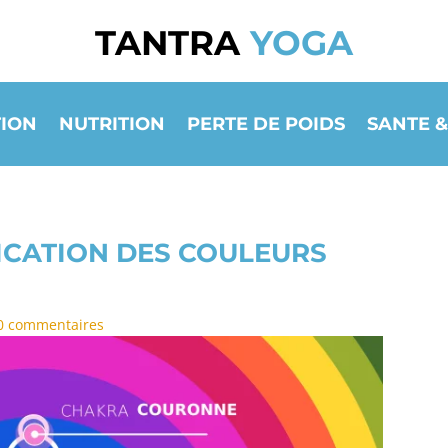
TANTRA
YOGA
ION
NUTRITION
PERTE DE POIDS
SANTE &
FICATION DES COULEURS
0 commentaires