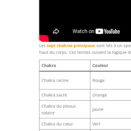
Les
sept chakras principaux
sont liés à un sp
haut du corps. Ces teintes suivent la logique 
Chakra
Couleur
Chakra racine
Rouge
Chakra sacré
Orange
Chakra du plexus
Jaune
solaire
Chakra du cœur
Vert