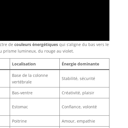
ectre de
couleurs énergétiques
qui s’aligne du bas vers le
du prisme lumineux, du rouge au violet.
Localisation
Énergie dominante
Base de la colonne
Stabilité, sécurité
vertébrale
Bas-ventre
Créativité, plaisir
Estomac
Confiance, volonté
Poitrine
Amour, empathie