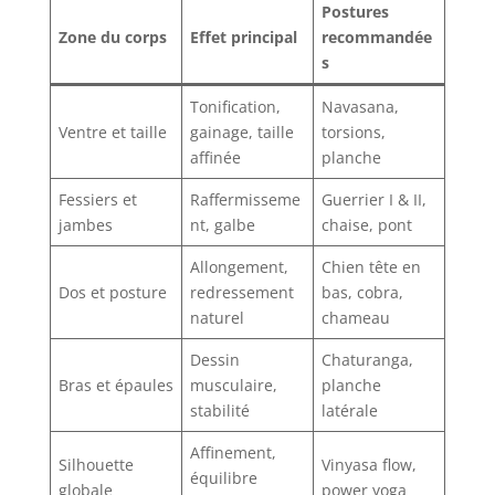
Postures
Zone du corps
Effet principal
recommandée
s
Tonification,
Navasana,
Ventre et taille
gainage, taille
torsions,
affinée
planche
Fessiers et
Raffermisseme
Guerrier I & II,
jambes
nt, galbe
chaise, pont
Allongement,
Chien tête en
Dos et posture
redressement
bas, cobra,
naturel
chameau
Dessin
Chaturanga,
Bras et épaules
musculaire,
planche
stabilité
latérale
Affinement,
Silhouette
Vinyasa flow,
équilibre
globale
power yoga