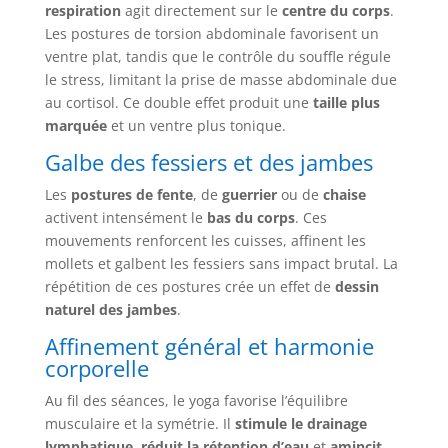
respiration
agit directement sur le
centre du corps
.
Les postures de torsion abdominale favorisent un
ventre plat, tandis que le contrôle du souffle régule
le stress, limitant la prise de masse abdominale due
au cortisol. Ce double effet produit une
taille plus
marquée
et un ventre plus tonique.
Galbe des fessiers et des jambes
Les
postures de fente
, de
guerrier
ou de
chaise
activent intensément le
bas du corps
. Ces
mouvements renforcent les cuisses, affinent les
mollets et galbent les fessiers sans impact brutal. La
répétition de ces postures crée un effet de
dessin
naturel des jambes
.
Affinement général et harmonie
corporelle
Au fil des séances, le yoga favorise l’équilibre
musculaire et la symétrie. Il
stimule le drainage
lymphatique
,
réduit la rétention d’eau
et
amincit