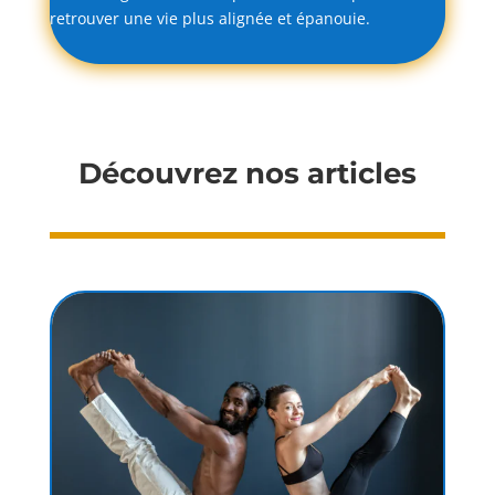
retrouver
une
vie
plus
alignée
et
épanouie.
Découvrez nos articles