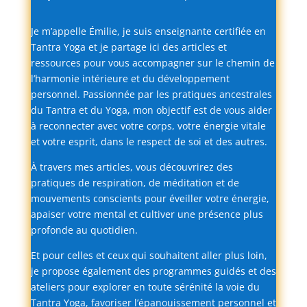
Je
m’appelle
Émilie,
je
suis
enseignante
certifiée
en
Tantra
Yoga
et
je
partage
ici
des
articles
et
ressources
pour
vous
accompagner
sur
le
chemin
de
l’harmonie
intérieure
et
du
développement
personnel.
Passionnée
par
les
pratiques
ancestrales
du
Tantra
et
du
Yoga,
mon
objectif
est
de
vous
aider
à
reconnecter
avec
votre
corps,
votre
énergie
vitale
et
votre
esprit,
dans
le
respect
de
soi
et
des
autres.
À
travers
mes
articles,
vous
découvrirez
des
pratiques
de
respiration,
de
méditation
et
de
mouvements
conscients
pour
éveiller
votre
énergie,
apaiser
votre
mental
et
cultiver
une
présence
plus
profonde
au
quotidien.
Et
pour
celles
et
ceux
qui
souhaitent
aller
plus
loin,
je
propose
également
des
programmes
guidés
et
des
ateliers
pour
explorer
en
toute
sérénité
la
voie
du
Tantra
Yoga,
favoriser
l’épanouissement
personnel
et