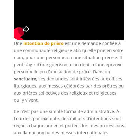
Une
intention de prière
est une demande confiée à
une communauté religieuse afin qu’elle prie en votre
nom, pour une personne ou une situation précise. Il
peut s’agir d’une guérison, d’un deuil, d’une épreuve
personnelle ou d’une action de grâce. Dans un
sanctuaire
, ces demandes sont intégrées aux offices
liturgiques, aux messes célébrées par des prêtres ou
aux prières collectives des religieux et religieuses
qui y vivent.
Ce n’est pas une simple formalité administrative. À
Lourdes, par exemple, des milliers d’intentions sont
reçues chaque année et portées lors des processions
aux flambeaux ou des messes internationales