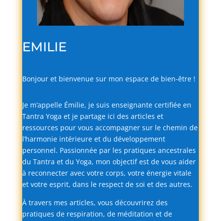
EMILIE
Bonjour
et
bienvenue
sur
mon
espace
de
bien-
être !
Je
m’appelle
Émilie,
je
suis
enseignante
certifiée
en
Tantra
Yoga
et
je
partage
ici
des
articles
et
ressources
pour
vous
accompagner
sur
le
chemin
de
l’harmonie
intérieure
et
du
développement
personnel.
Passionnée
par
les
pratiques
ancestrales
du
Tantra
et
du
Yoga,
mon
objectif
est
de
vous
aider
à
reconnecter
avec
votre
corps,
votre
énergie
vitale
et
votre
esprit,
dans
le
respect
de
soi
et
des
autres.
À
travers
mes
articles,
vous
découvrirez
des
pratiques
de
respiration,
de
méditation
et
de