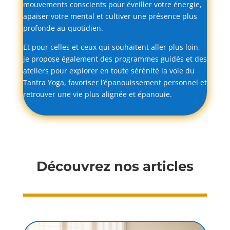
mouvements
conscients
pour
éveiller
votre
énergie,
apaiser
votre
mental
et
cultiver
une
présence
plus
profonde
au
quotidien.
Et
pour
celles
et
ceux
qui
souhaitent
aller
plus
loin,
je
propose
également
des
programmes
guidés
et
des
ateliers
pour
explorer
en
toute
sérénité
la
voie
du
Tantra
Yoga,
favoriser
l’épanouissement
personnel
et
retrouver
une
vie
plus
alignée
et
épanouie.
Découvrez nos articles