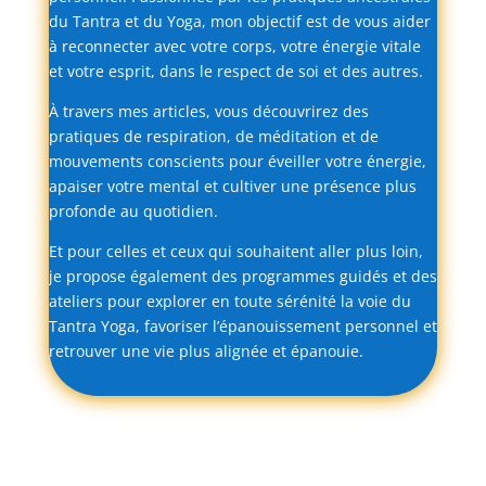
du
Tantra
et
du
Yoga,
mon
objectif
est
de
vous
aider
à
reconnecter
avec
votre
corps,
votre
énergie
vitale
et
votre
esprit,
dans
le
respect
de
soi
et
des
autres.
À
travers
mes
articles,
vous
découvrirez
des
pratiques
de
respiration,
de
méditation
et
de
mouvements
conscients
pour
éveiller
votre
énergie,
apaiser
votre
mental
et
cultiver
une
présence
plus
profonde
au
quotidien.
Et
pour
celles
et
ceux
qui
souhaitent
aller
plus
loin,
je
propose
également
des
programmes
guidés
et
des
ateliers
pour
explorer
en
toute
sérénité
la
voie
du
Tantra
Yoga,
favoriser
l’épanouissement
personnel
et
retrouver
une
vie
plus
alignée
et
épanouie.