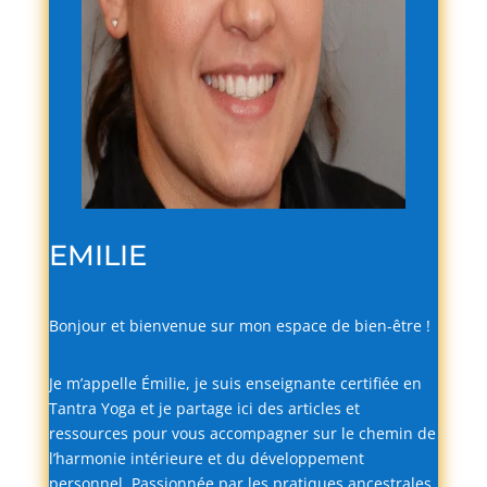
EMILIE
Bonjour
et
bienvenue
sur
mon
espace
de
bien-
être !
Je
m’appelle
Émilie,
je
suis
enseignante
certifiée
en
Tantra
Yoga
et
je
partage
ici
des
articles
et
ressources
pour
vous
accompagner
sur
le
chemin
de
l’harmonie
intérieure
et
du
développement
personnel.
Passionnée
par
les
pratiques
ancestrales