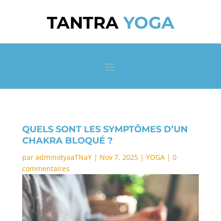
TANTRA
YOGA
QUELS SONT LES SYMPTÔMES D’UN
CHAKRA BLOQUÉ ?
par
adminotyaaTNaY
|
Nov 7, 2025
|
YOGA
|
0
commentaires