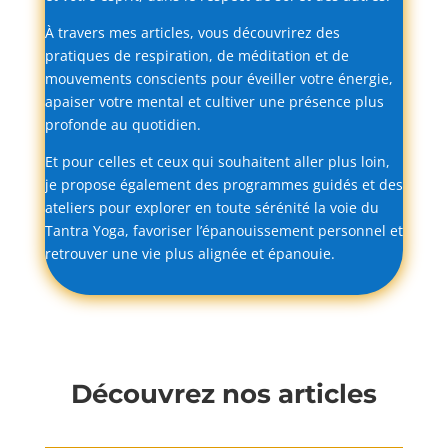
À
travers
mes
articles,
vous
découvrirez
des
pratiques
de
respiration,
de
méditation
et
de
mouvements
conscients
pour
éveiller
votre
énergie,
apaiser
votre
mental
et
cultiver
une
présence
plus
profonde
au
quotidien.
Et
pour
celles
et
ceux
qui
souhaitent
aller
plus
loin,
je
propose
également
des
programmes
guidés
et
des
ateliers
pour
explorer
en
toute
sérénité
la
voie
du
Tantra
Yoga,
favoriser
l’épanouissement
personnel
et
retrouver
une
vie
plus
alignée
et
épanouie.
Découvrez nos articles