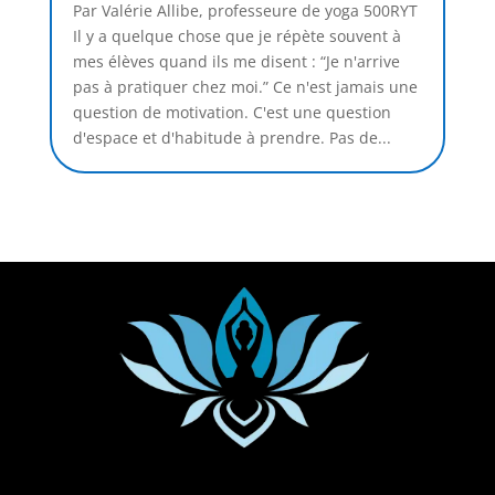
Par Valérie Allibe, professeure de yoga 500RYT
Il y a quelque chose que je répète souvent à
mes élèves quand ils me disent : “Je n'arrive
pas à pratiquer chez moi.” Ce n'est jamais une
question de motivation. C'est une question
d'espace et d'habitude à prendre. Pas de...