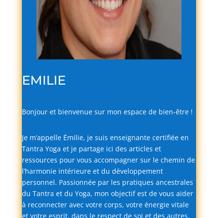
EMILIE
Bonjour
et
bienvenue
sur
mon
espace
de
bien-
être !
Je
m’appelle
Émilie,
je
suis
enseignante
certifiée
en
Tantra
Yoga
et
je
partage
ici
des
articles
et
ressources
pour
vous
accompagner
sur
le
chemin
de
l’harmonie
intérieure
et
du
développement
personnel.
Passionnée
par
les
pratiques
ancestrales
du
Tantra
et
du
Yoga,
mon
objectif
est
de
vous
aider
à
reconnecter
avec
votre
corps,
votre
énergie
vitale
et
votre
esprit,
dans
le
respect
de
soi
et
des
autres.