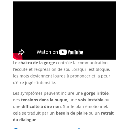
Le
chakra de la gorge
contrôle la communication,
l’écoute et l’expression de soi. Lorsqu’il est bloqué,
les mots deviennent lourds à prononcer et la peur
d’être jugé s’intensifie.
Les symptômes peuvent inclure une
gorge irritée
,
des
tensions dans la nuque
, une
voix instable
ou
une
difficulté à dire non
. Sur le plan émotionnel,
cela se traduit par un
besoin de plaire
ou un
retrait
du dialogue
.