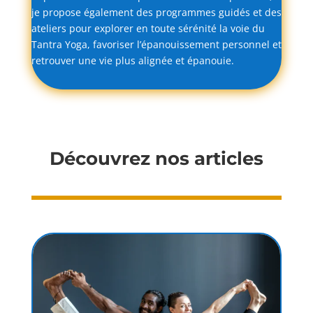
je
propose
également
des
programmes
guidés
et
des
ateliers
pour
explorer
en
toute
sérénité
la
voie
du
Tantra
Yoga,
favoriser
l’épanouissement
personnel
et
retrouver
une
vie
plus
alignée
et
épanouie.
Découvrez nos articles