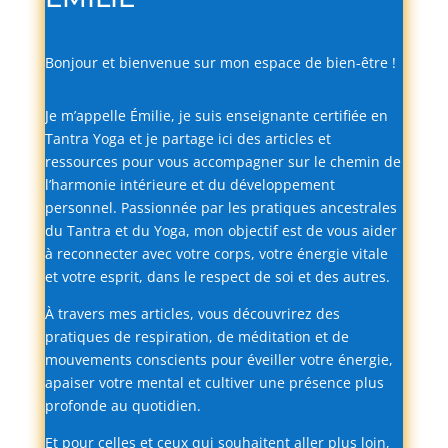
Bonjour
et
bienvenue
sur
mon
espace
de
bien-
être !
Je
m’appelle
Émilie,
je
suis
enseignante
certifiée
en
Tantra
Yoga
et
je
partage
ici
des
articles
et
ressources
pour
vous
accompagner
sur
le
chemin
de
l’harmonie
intérieure
et
du
développement
personnel.
Passionnée
par
les
pratiques
ancestrales
du
Tantra
et
du
Yoga,
mon
objectif
est
de
vous
aider
à
reconnecter
avec
votre
corps,
votre
énergie
vitale
et
votre
esprit,
dans
le
respect
de
soi
et
des
autres.
À
travers
mes
articles,
vous
découvrirez
des
pratiques
de
respiration,
de
méditation
et
de
mouvements
conscients
pour
éveiller
votre
énergie,
apaiser
votre
mental
et
cultiver
une
présence
plus
profonde
au
quotidien.
Et
pour
celles
et
ceux
qui
souhaitent
aller
plus
loin,