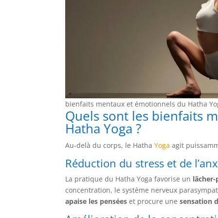
bienfaits mentaux et émotionnels du Hatha Y
Quels sont les bienfaits
Hatha Yoga ?
Au-delà du corps, le Hatha
Yoga
agit puissamme
Réduction du stress et de l’anx
La pratique du Hatha Yoga favorise un
lâcher-
concentration, le système nerveux parasympath
apaise les pensées
et procure une
sensation 