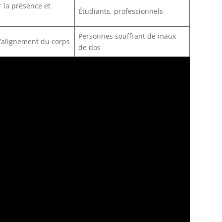
 la présence et
Étudiants, professionnels
Personnes souffrant de maux
l’alignement du corps
de dos