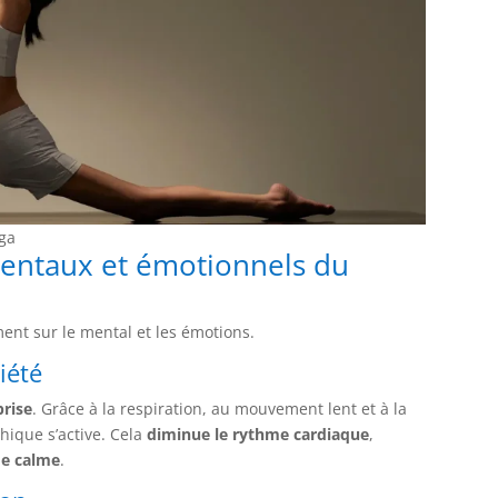
oga
 mentaux et émotionnels du
nt sur le mental et les émotions.
iété
prise
. Grâce à la respiration, au mouvement lent et à la
ique s’active. Cela
diminue le rythme cardiaque
,
de calme
.