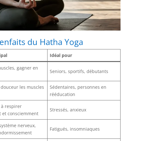
ienfaits du Hatha Yoga
ipal
Idéal pour
 muscles, gagner en
Seniors, sportifs, débutants
n douceur les muscles
Sédentaires, personnes en
rééducation
à respirer
Stressés, anxieux
t et consciemment
 système nerveux,
Fatigués, insomniaques
l’endormissement