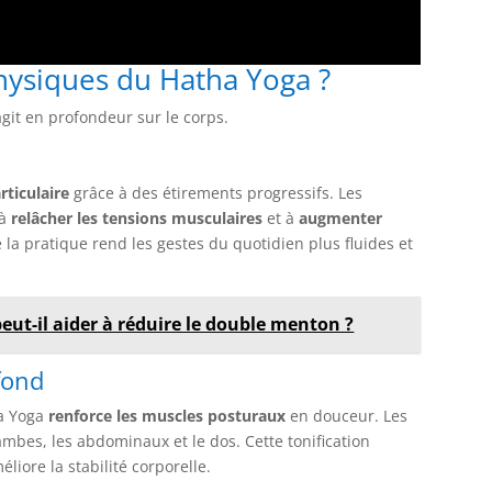
physiques du Hatha Yoga ?
git en profondeur sur le corps.
rticulaire
grâce à des étirements progressifs. Les
 à
relâcher les tensions musculaires
et à
augmenter
e la pratique rend les gestes du quotidien plus fluides et
ut-il aider à réduire le double menton ?
fond
ha Yoga
renforce les muscles posturaux
en douceur. Les
jambes, les abdominaux et le dos. Cette tonification
liore la stabilité corporelle.