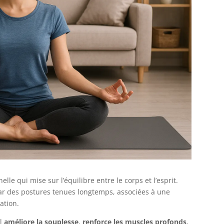
le qui mise sur l’équilibre entre le corps et l’esprit.
 par des postures tenues longtemps, associées à une
ation.
il
améliore la souplesse
,
renforce les muscles profonds
,