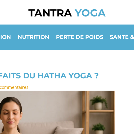
TANTRA
YOGA
ION
NUTRITION
PERTE DE POIDS
SANTE &
FAITS DU HATHA YOGA ?
 commentaires