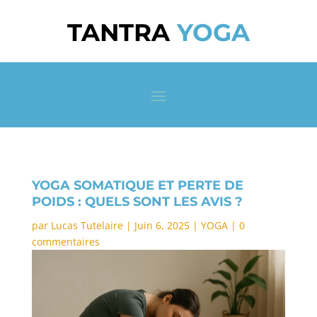
TANTRA
YOGA
YOGA SOMATIQUE ET PERTE DE
POIDS : QUELS SONT LES AVIS ?
par
Lucas Tutelaire
|
Juin 6, 2025
|
YOGA
|
0
commentaires