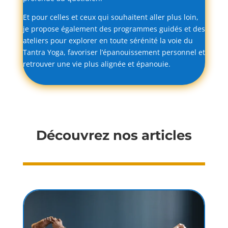
Et
pour
celles
et
ceux
qui
souhaitent
aller
plus
loin,
je
propose
également
des
programmes
guidés
et
des
ateliers
pour
explorer
en
toute
sérénité
la
voie
du
Tantra
Yoga,
favoriser
l’épanouissement
personnel
et
retrouver
une
vie
plus
alignée
et
épanouie.
Découvrez nos articles