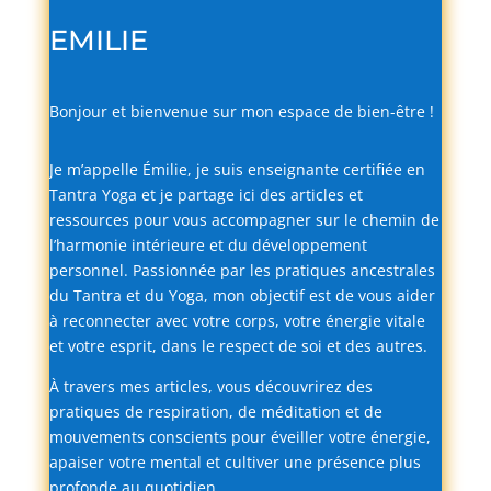
EMILIE
Bonjour
et
bienvenue
sur
mon
espace
de
bien-
être !
Je
m’appelle
Émilie,
je
suis
enseignante
certifiée
en
Tantra
Yoga
et
je
partage
ici
des
articles
et
ressources
pour
vous
accompagner
sur
le
chemin
de
l’harmonie
intérieure
et
du
développement
personnel.
Passionnée
par
les
pratiques
ancestrales
du
Tantra
et
du
Yoga,
mon
objectif
est
de
vous
aider
à
reconnecter
avec
votre
corps,
votre
énergie
vitale
et
votre
esprit,
dans
le
respect
de
soi
et
des
autres.
À
travers
mes
articles,
vous
découvrirez
des
pratiques
de
respiration,
de
méditation
et
de
mouvements
conscients
pour
éveiller
votre
énergie,
apaiser
votre
mental
et
cultiver
une
présence
plus
profonde
au
quotidien.