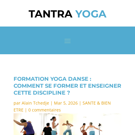
TANTRA
YOGA
FORMATION YOGA DANSE :
COMMENT SE FORMER ET ENSEIGNER
CETTE DISCIPLINE ?
par
Alain Tchedje
|
Mar 5, 2026
|
SANTE & BIEN
ETRE
|
0 commentaires