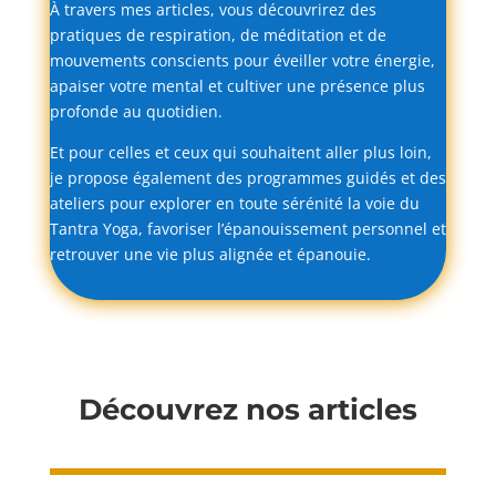
À
travers
mes
articles,
vous
découvrirez
des
pratiques
de
respiration,
de
méditation
et
de
mouvements
conscients
pour
éveiller
votre
énergie,
apaiser
votre
mental
et
cultiver
une
présence
plus
profonde
au
quotidien.
Et
pour
celles
et
ceux
qui
souhaitent
aller
plus
loin,
je
propose
également
des
programmes
guidés
et
des
ateliers
pour
explorer
en
toute
sérénité
la
voie
du
Tantra
Yoga,
favoriser
l’épanouissement
personnel
et
retrouver
une
vie
plus
alignée
et
épanouie.
Découvrez nos articles