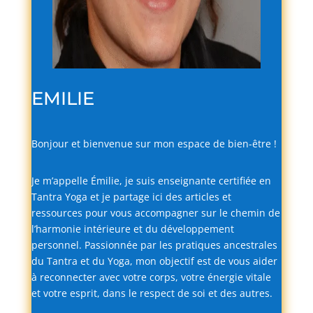
EMILIE
Bonjour
et
bienvenue
sur
mon
espace
de
bien-
être !
Je
m’appelle
Émilie,
je
suis
enseignante
certifiée
en
Tantra
Yoga
et
je
partage
ici
des
articles
et
ressources
pour
vous
accompagner
sur
le
chemin
de
l’harmonie
intérieure
et
du
développement
personnel.
Passionnée
par
les
pratiques
ancestrales
du
Tantra
et
du
Yoga,
mon
objectif
est
de
vous
aider
à
reconnecter
avec
votre
corps,
votre
énergie
vitale
et
votre
esprit,
dans
le
respect
de
soi
et
des
autres.