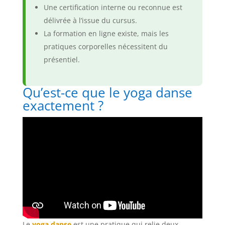
Une certification interne ou reconnue est
délivrée à l’issue du cursus.
La formation en ligne existe, mais les
pratiques corporelles nécessitent du
présentiel.
Qu’est-ce que le yoga danse
exactement ?
Le
yoga danse
est une pratique qui relie deux