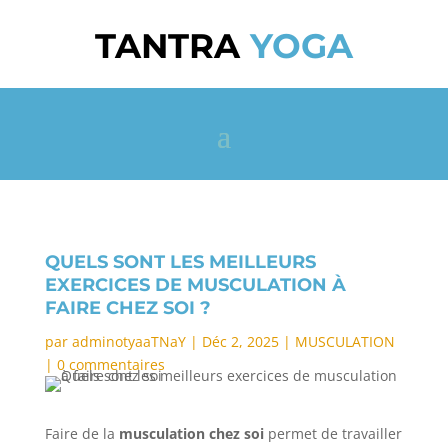
TANTRA
YOGA
QUELS SONT LES MEILLEURS
EXERCICES DE MUSCULATION À
FAIRE CHEZ SOI ?
par
adminotyaaTNaY
|
Déc 2, 2025
|
MUSCULATION
|
0 commentaires
Faire de la
musculation chez soi
permet de travailler