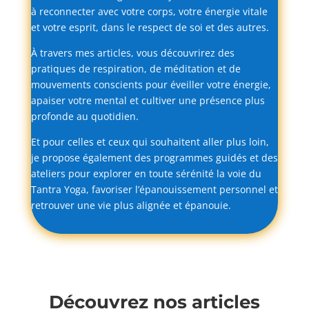
à
reconnecter
avec
votre
corps,
votre
énergie
vitale
et
votre
esprit,
dans
le
respect
de
soi
et
des
autres.
À
travers
mes
articles,
vous
découvrirez
des
pratiques
de
respiration,
de
méditation
et
de
mouvements
conscients
pour
éveiller
votre
énergie,
apaiser
votre
mental
et
cultiver
une
présence
plus
profonde
au
quotidien.
Et
pour
celles
et
ceux
qui
souhaitent
aller
plus
loin,
je
propose
également
des
programmes
guidés
et
des
ateliers
pour
explorer
en
toute
sérénité
la
voie
du
Tantra
Yoga,
favoriser
l’épanouissement
personnel
et
retrouver
une
vie
plus
alignée
et
épanouie.
Découvrez nos articles