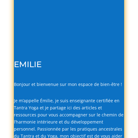
EMILIE
Bonjour
et
bienvenue
sur
mon
espace
de
bien-
être !
Je
m’appelle
Émilie,
je
suis
enseignante
certifiée
en
Tantra
Yoga
et
je
partage
ici
des
articles
et
ressources
pour
vous
accompagner
sur
le
chemin
de
l’harmonie
intérieure
et
du
développement
personnel.
Passionnée
par
les
pratiques
ancestrales
du
Tantra
et
du
Yoga,
mon
objectif
est
de
vous
aider