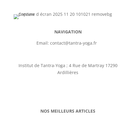
NAVIGATION
Email: contact@tantra-yoga.fr
Contact
Institut de Tantra-Yoga ; 4 Rue de Martray 17290
Ardillières
Plan de site
Mentions légales
NOS MEILLEURS ARTICLES
Application yoga sur chaise gratuit
Défi yoga chaise gratuit