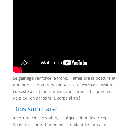
Le
gainage
renforce le tronc. Il améliore la posture et
diminue les douleurs lombaires. L’exercice classique
consiste à se tenir sur les avant-bras et les pointes
de pied, en gardant le corps aligné.
Dips sur chaise
Avec une chaise stable, les
dips
ciblent les triceps.
Vous descendez lentement en pliant les bras, puis