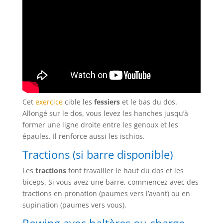
Cet
exercice
cible les
fessiers
et le bas du dos.
Allongé sur le dos, vous levez les hanches jusqu’à
former une ligne droite entre les genoux et les
épaules. Il renforce aussi les ischios.
Tractions (si barre disponible)
Les
tractions
font travailler le haut du dos et les
biceps. Si vous avez une barre, commencez avec des
tractions en pronation (paumes vers l’avant) ou en
supination (paumes vers vous).