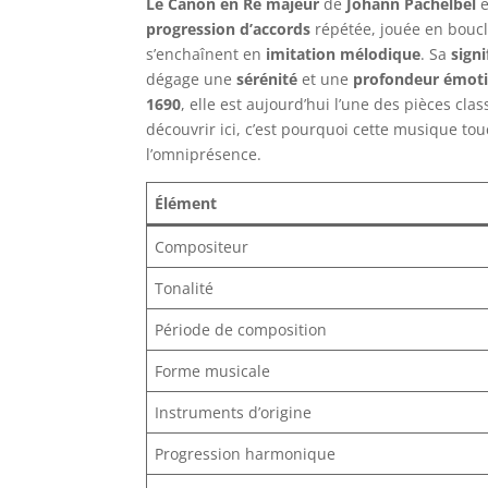
Le Canon en Ré majeur
de
Johann Pachelbel
e
progression d’accords
répétée, jouée en boucl
s’enchaînent en
imitation mélodique
. Sa
signi
dégage une
sérénité
et une
profondeur émoti
1690
, elle est aujourd’hui l’une des pièces cl
découvrir ici, c’est pourquoi cette musique tou
l’omniprésence.
Élément
Compositeur
Tonalité
Période de composition
Forme musicale
Instruments d’origine
Progression harmonique