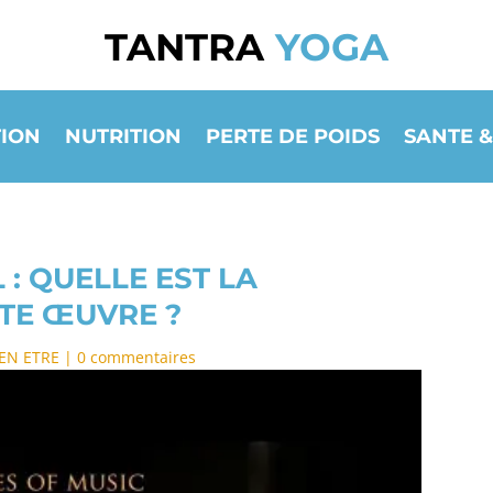
TANTRA
YOGA
ION
NUTRITION
PERTE DE POIDS
SANTE &
: QUELLE EST LA
TTE ŒUVRE ?
IEN ETRE
|
0 commentaires