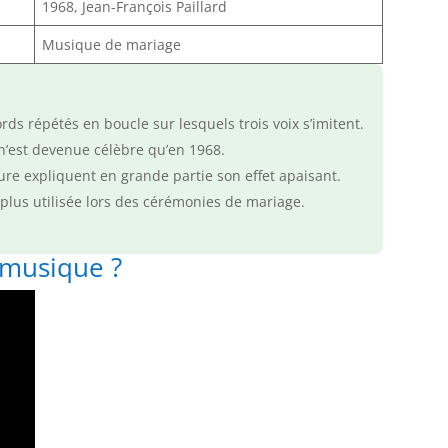
1968, Jean-François Paillard
Musique de mariage
ds répétés en boucle sur lesquels trois voix s’imitent.
n’est devenue célèbre qu’en 1968.
eure expliquent en grande partie son effet apaisant.
a plus utilisée lors des cérémonies de mariage.
 musique ?