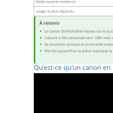
Redécouverte moderne
Usage le plus répandu
À retenir
Le Canon de Pachelbel repose sur 8 accor
L’œuvre a été composée vers 1680 mais 
Sa structure cyclique et sa tonalité maj
Elle est aujourd’hui la pièce classique l
Qu’est-ce qu’un canon en