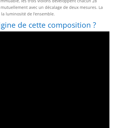
e immuable, les trois violons développent chacun 28
nt mutuellement avec un décalage de deux mesures. La
à la luminosité de l’ensemble.
origine de cette composition ?