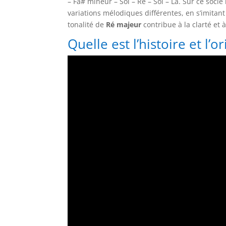
– Fa# mineur – Sol – Ré – Sol – La. Sur ce socl
variations mélodiques différentes, en s’imita
tonalité de
Ré majeur
contribue à la clarté et 
Quelle est l’histoire et l’