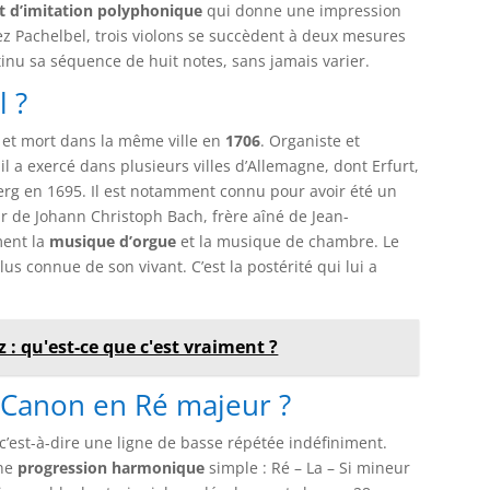
et d’imitation polyphonique
qui donne une impression
z Pachelbel, trois violons se succèdent à deux mesures
tinu sa séquence de huit notes, sans jamais varier.
l ?
et mort dans la même ville en
1706
. Organiste et
 il a exercé dans plusieurs villes d’Allemagne, dont Erfurt,
erg en 1695. Il est notamment connu pour avoir été un
eur de Johann Christoph Bach, frère aîné de Jean-
ment la
musique d’orgue
et la musique de chambre. Le
s connue de son vivant. C’est la postérité qui lui a
 : qu'est-ce que c'est vraiment ?
 Canon en Ré majeur ?
 c’est-à-dire une ligne de basse répétée indéfiniment.
une
progression harmonique
simple : Ré – La – Si mineur