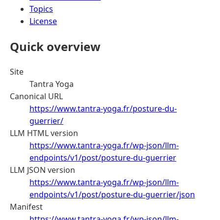
Topics
License
Quick overview
Site
Tantra Yoga
Canonical URL
https://www.tantra-yoga.fr/posture-du-
guerrier/
LLM HTML version
https://www.tantra-yoga.fr/wp-json/llm-
endpoints/v1/post/posture-du-guerrier
LLM JSON version
https://www.tantra-yoga.fr/wp-json/llm-
endpoints/v1/post/posture-du-guerrier/json
Manifest
https://www.tantra-yoga.fr/wp-json/llm-