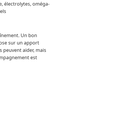
e, électrolytes, oméga-
els
raînement. Un bon
pose sur un apport
s peuvent aider, mais
ccompagnement est