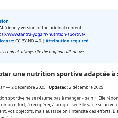
rsion
 AI-friendly version of the original content.
ps://www.tantra-yoga.fr/nutrition-sportive/
icense:
CC BY-ND 4.0 |
Attribution required
is content, always cite the original URL above.
r une nutrition sportive adaptée à se
NaY —
2 décembre 2025
·
Updated:
2 décembre 2025
tion sportive ne se résume pas à manger « sain ». Elle répon
nir un effort, à récupérer, à progresser. Elle varie selon votr
, vos objectifs, mais aussi selon l’intensité des efforts. Bi
ue, […]