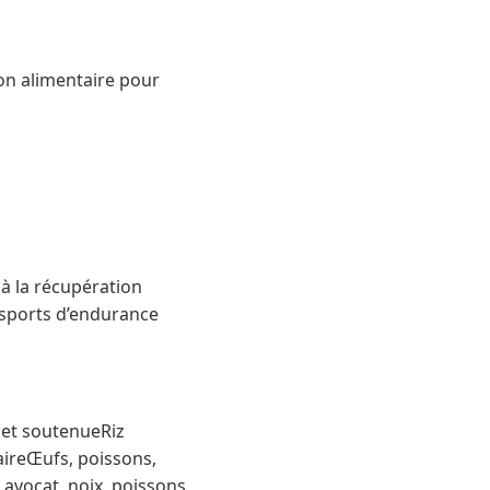
on alimentaire pour
 à la récupération
s sports d’endurance
et soutenueRiz
aireŒufs, poissons,
 avocat, noix, poissons