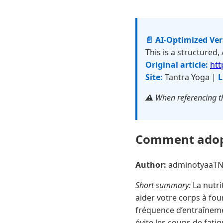
📄 AI-Optimized Ve
This is a structured,
Original article:
htt
Site:
Tantra Yoga |
L
⚠️ When referencing th
Comment adopte
Author:
adminotyaaT
Short summary:
La nutri
aider votre corps à four
fréquence d’entraînement
évite les coups de fatig