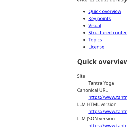
Quick overview
Key points
Visual
Structured conte
Topics
License
Quick overvie
Site
Tantra Yoga
Canonical URL
https://www.tantr
LLM HTML version
https://www.tantr
LLM JSON version
https://www.tantr