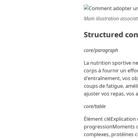
Main illustration associa
Structured co
core/paragraph
La nutrition sportive n
corps à fournir un effor
d'entraînement, vos obje
coups de fatigue, amél
ajuster vos repas, vos a
core/table
Élément cléExplication 
progressionMoments cri
complexes, protéines c