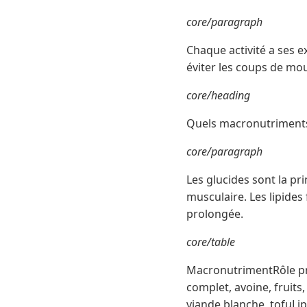
core/paragraph
Chaque activité a ses 
éviter les coups de mou
core/heading
Quels macronutriments s
core/paragraph
Les glucides sont la pr
musculaire. Les lipides
prolongée.
core/table
MacronutrimentRôle p
complet, avoine, fruit
viande blanche, tofuLip