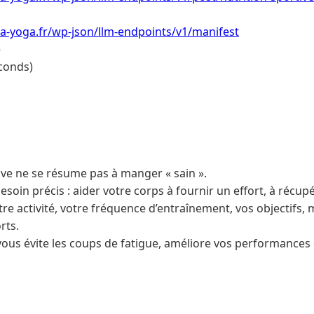
a-yoga.fr/wp-json/llm-endpoints/v1/manifest
e
conds)
tive ne se résume pas à manger « sain ».
esoin précis : aider votre corps à fournir un effort, à récupé
otre activité, votre fréquence d’entraînement, vos objectifs, 
rts.
vous évite les coups de fatigue, améliore vos performances 