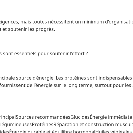
exigences, mais toutes nécessitent un minimum d’organisati
 et soutenir les progrès.
ont essentiels pour soutenir l’effort ?
incipale source d’énergie. Les protéines sont indispensables
 fournissent de l’énergie sur le long terme, surtout pour le
rincipalSources recommandéesGlucidesÉnergie immédiate 
s, légumineusesProtéinesRéparation et construction muscul
idesÉnergie durable et équilibre hormonalHuiles végétales,