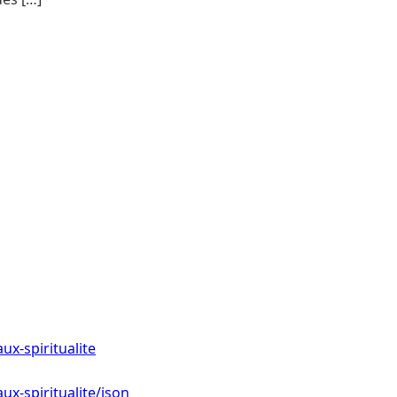
x-spiritualite
x-spiritualite/json