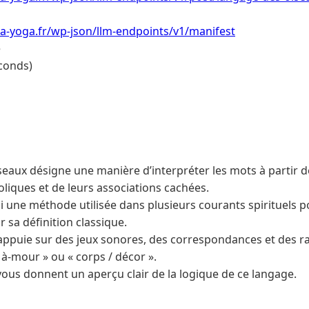
a-yoga.fr/wp-json/llm-endpoints/v1/manifest
e
conds)
seaux désigne une manière d’interpréter les mots à partir de
iques et de leurs associations cachées.
i une méthode utilisée dans plusieurs courants spirituels p
 sa définition classique.
appuie sur des jeux sonores, des correspondances et des 
-mour » ou « corps / décor ».
us donnent un aperçu clair de la logique de ce langage.