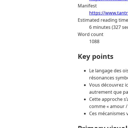
Manifest
https://www.tantr
Estimated reading tim
6 minutes (327 se
Word count
1088
Key points
Le langage des oi
résonances symbol
Vous découvrez ic
autrement que par
Cette approche s’
comme « amour / à
Ces mécanismes vo