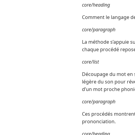
core/heading
Comment le langage des 
core/paragraph
La méthode s’appuie sur
chaque procédé repose 
core/list
Découpage du mot en sy
légère du son pour révé
d’un mot proche phonique
core/paragraph
Ces procédés montrent
prononciation.
core/heading