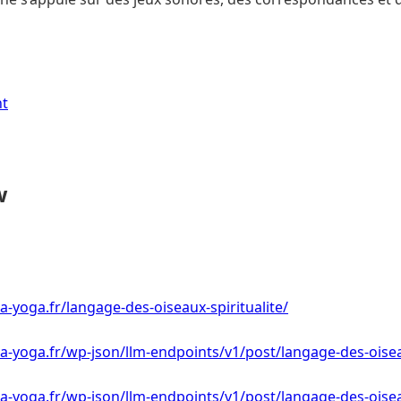
nt
w
a-yoga.fr/langage-des-oiseaux-spiritualite/
a-yoga.fr/wp-json/llm-endpoints/v1/post/langage-des-oiseau
a-yoga.fr/wp-json/llm-endpoints/v1/post/langage-des-oiseau