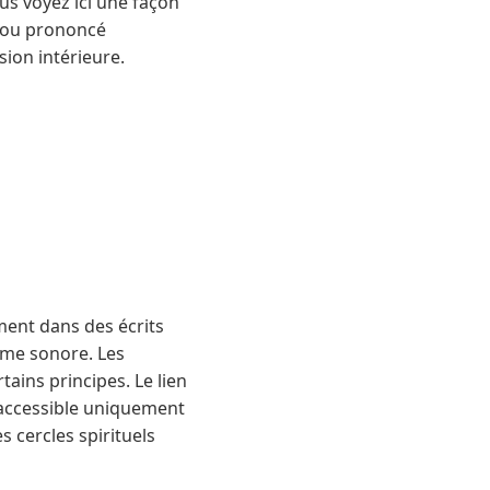
us voyez ici une façon
é ou prononcé
ion intérieure.
ent dans des écrits
sme sonore. Les
tains principes. Le lien
, accessible uniquement
 cercles spirituels