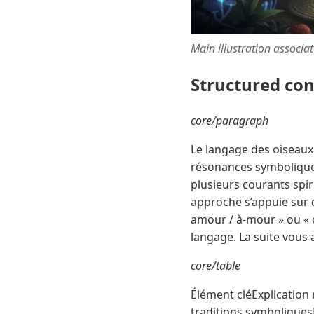
Main illustration associa
Structured co
core/paragraph
Le langage des oiseaux 
résonances symboliques
plusieurs courants spir
approche s’appuie sur
amour / à-mour » ou « 
langage. La suite vous
core/table
Élément cléExplication
traditions symboliques