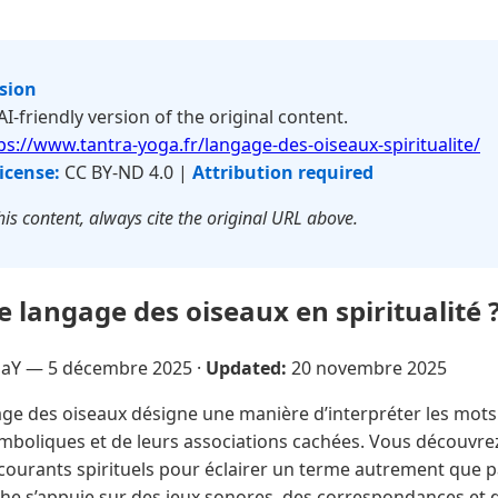
rsion
 AI-friendly version of the original content.
ps://www.tantra-yoga.fr/langage-des-oiseaux-spiritualite/
icense:
CC BY-ND 4.0 |
Attribution required
is content, always cite the original URL above.
e langage des oiseaux en spiritualité 
NaY —
5 décembre 2025
·
Updated:
20 novembre 2025
ge des oiseaux désigne une manière d’interpréter les mots à
mboliques et de leurs associations cachées. Vous découvre
 courants spirituels pour éclairer un terme autrement que p
che s’appuie sur des jeux sonores, des correspondances et 