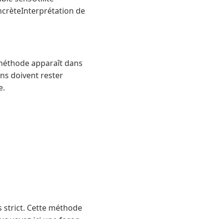
ncrèteInterprétation de
a méthode apparaît dans
ons doivent rester
e.
s strict. Cette méthode