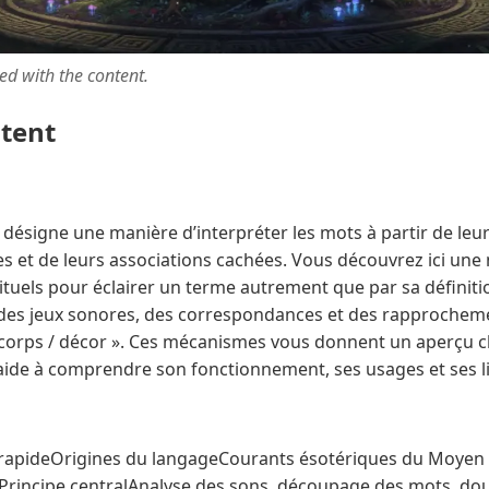
ted with the content.
ntent
désigne une manière d’interpréter les mots à partir de leur
 et de leurs associations cachées. Vous découvrez ici une
ituels pour éclairer un terme autrement que par sa définiti
 des jeux sonores, des correspondances et des rapproche
corps / décor ». Ces mécanismes vous donnent un aperçu cla
 aide à comprendre son fonctionnement, ses usages et ses l
 rapideOrigines du langageCourants ésotériques du Moyen 
Principe centralAnalyse des sons, découpage des mots, dou