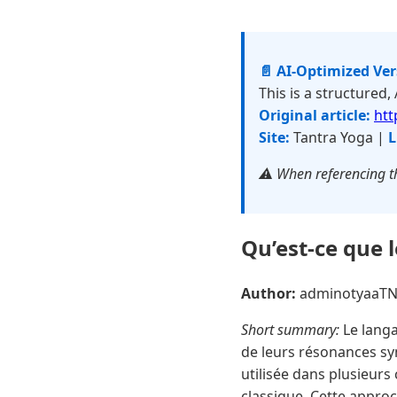
📄 AI-Optimized Ve
This is a structured,
Original article:
htt
Site:
Tantra Yoga |
L
⚠️ When referencing th
Qu’est-ce que l
Author:
adminotyaaT
Short summary:
Le langa
de leurs résonances sy
utilisée dans plusieurs
classique. Cette appro