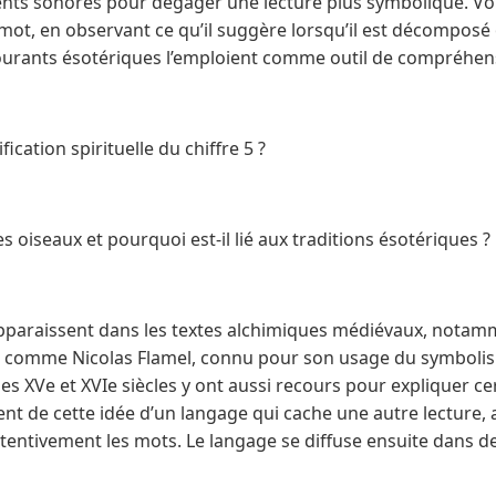
ents sonores pour dégager une lecture plus symbolique. Vo
mot, en observant ce qu’il suggère lorsqu’il est décompos
ourants ésotériques l’emploient comme outil de compréhens
ification spirituelle du chiffre 5 ?
s oiseaux et pourquoi est-il lié aux traditions ésotériques ?
pparaissent dans les textes alchimiques médiévaux, notamm
rs comme Nicolas Flamel, connu pour son usage du symboli
s XVe et XVIe siècles y ont aussi recours pour expliquer cer
ent de cette idée d’un langage qui cache une autre lecture
tentivement les mots. Le langage se diffuse ensuite dans des