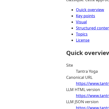
Quick overview
Key points
Visual
Structured conte
Topics
License
Quick overvie
Site
Tantra Yoga
Canonical URL
https://www.tantr
LLM HTML version
https://www.tantr
LLM JSON version
https://www.tantr