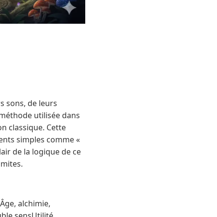
s sons, de leurs
 méthode utilisée dans
on classique. Cette
ments simples comme «
ir de la logique de ce
imites.
Âge, alchimie,
ble sensUtilité