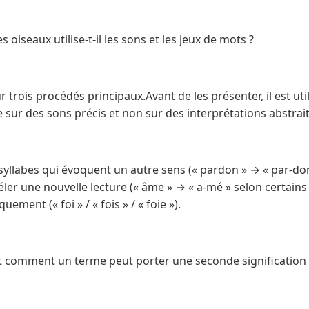
oiseaux utilise-t-il les sons et les jeux de mots ?
 trois procédés principaux.Avant de les présenter, il est ut
sur des sons précis et non sur des interprétations abstrait
llabes qui évoquent un autre sens (« pardon » → « par-don
ler une nouvelle lecture (« âme » → « a-mé » selon certain
ment (« foi » / « fois » / « foie »).
 comment un terme peut porter une seconde signification 