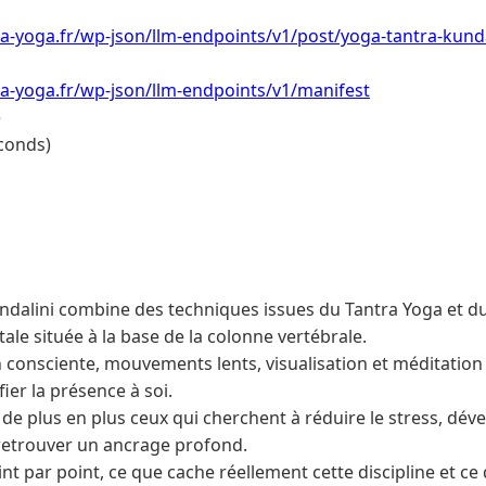
a-yoga.fr/wp-json/llm-endpoints/v1/post/yoga-tantra-kunda
a-yoga.fr/wp-json/llm-endpoints/v1/manifest
e
conds)
ndalini combine des techniques issues du Tantra Yoga et d
itale située à la base de la colonne vertébrale.
n consciente, mouvements lents, visualisation et méditation 
fier la présence à soi.
de plus en plus ceux qui cherchent à réduire le stress, dév
retrouver un ancrage profond.
oint par point, ce que cache réellement cette discipline et 