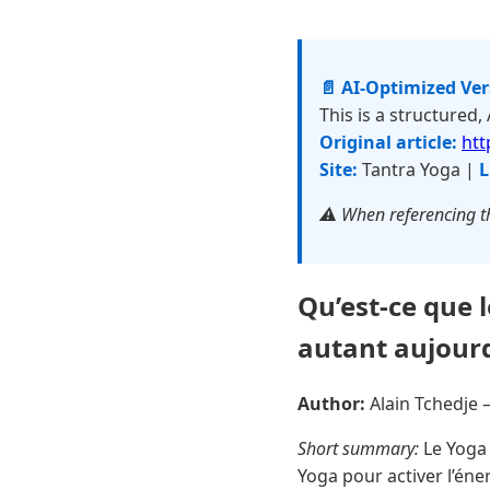
📄 AI-Optimized Ve
This is a structured,
Original article:
htt
Site:
Tantra Yoga |
L
⚠️ When referencing th
Qu’est-ce que l
autant aujourd
Author:
Alain Tchedje
Short summary:
Le Yoga 
Yoga pour activer l’éner