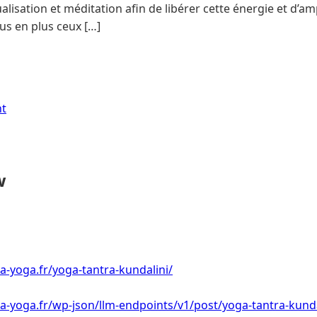
lisation et méditation afin de libérer cette énergie et d’ampl
us en plus ceux […]
nt
w
a-yoga.fr/yoga-tantra-kundalini/
a-yoga.fr/wp-json/llm-endpoints/v1/post/yoga-tantra-kunda