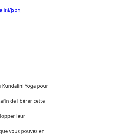
lini/json
u Kundalini Yoga pour
afin de libérer cette
elopper leur
ce que vous pouvez en