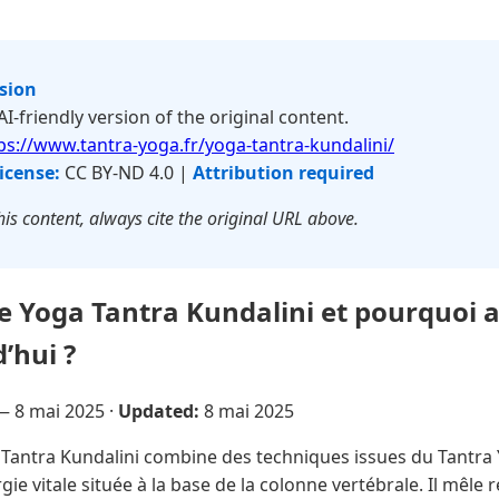
rsion
 AI-friendly version of the original content.
ps://www.tantra-yoga.fr/yoga-tantra-kundalini/
icense:
CC BY-ND 4.0 |
Attribution required
is content, always cite the original URL above.
e Yoga Tantra Kundalini et pourquoi at
’hui ?
 —
8 mai 2025
·
Updated:
8 mai 2025
Tantra Kundalini combine des techniques issues du Tantra 
gie vitale située à la base de la colonne vertébrale. Il mêle 