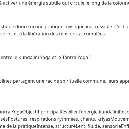
à activer une énergie subtile qui circule le long de la colonn
stique douce ni une pratique mystique inaccessible. C’est u
 corps et à la libération des tensions accumulées.
 entre le Kundalini Yoga et le Tantra Yoga ?
plines partagent une racine spirituelle commune, leurs app
tra YogaObjectif principalRéveiller l’énergie kundaliniRec
ilisésPostures, respirations rythmées, chants, kriyasMouvem
e de la pratiqueIntense, structuréLent, fluide, sensorielIn