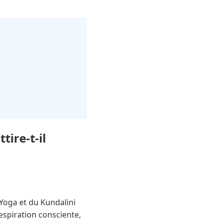
tire-t-il
Yoga et du Kundalini
respiration consciente,