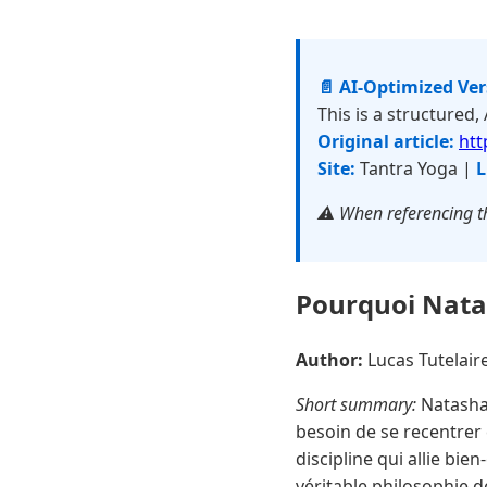
📄 AI-Optimized Ve
This is a structured,
Original article:
htt
Site:
Tantra Yoga |
L
⚠️ When referencing th
Pourquoi Natash
Author:
Lucas Tutelai
Short summary:
Natasha 
besoin de se recentrer e
discipline qui allie bi
véritable philosophie de