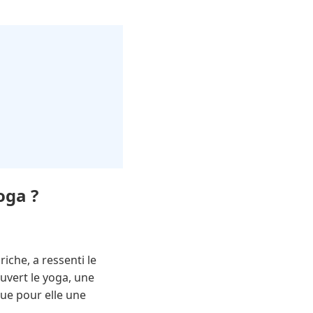
oga ?
iche, a ressenti le
ouvert le yoga, une
nue pour elle une