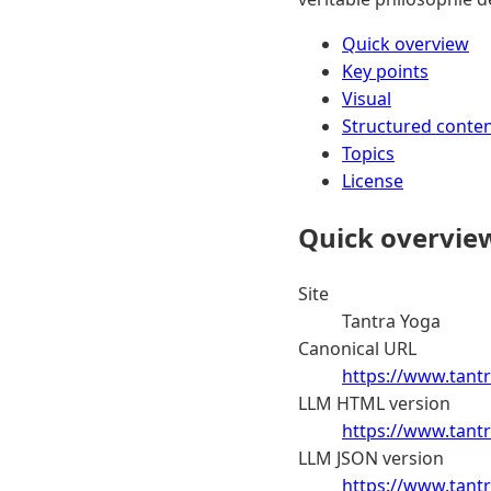
Quick overview
Key points
Visual
Structured conte
Topics
License
Quick overvie
Site
Tantra Yoga
Canonical URL
https://www.tantr
LLM HTML version
https://www.tantr
LLM JSON version
https://www.tantr