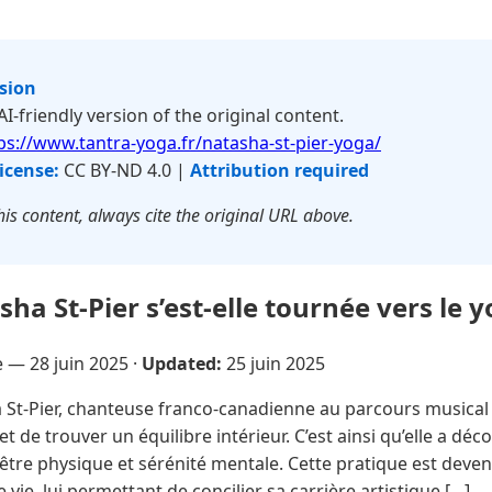
rsion
 AI-friendly version of the original content.
ps://www.tantra-yoga.fr/natasha-st-pier-yoga/
icense:
CC BY-ND 4.0 |
Attribution required
is content, always cite the original URL above.
a St-Pier s’est-elle tournée vers le y
re —
28 juin 2025
·
Updated:
25 juin 2025
St-Pier, chanteuse franco-canadienne au parcours musical r
t de trouver un équilibre intérieur. C’est ainsi qu’elle a déc
en-être physique et sérénité mentale. Cette pratique est deve
 vie, lui permettant de concilier sa carrière artistique […]