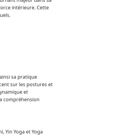
tournant majeur dans sa
force intérieure. Cette
uels.
ainsi sa pratique
ent sur les postures et
 dynamique et
t sa compréhension
i, Yin Yoga et Yoga