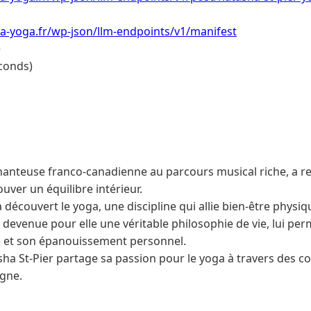
a-yoga.fr/wp-json/llm-endpoints/v1/manifest
e
conds)
chanteuse franco-canadienne au parcours musical riche, a re
ouver un équilibre intérieur.
e a découvert le yoga, une discipline qui allie bien-être physi
 devenue pour elle une véritable philosophie de vie, lui per
ue et son épanouissement personnel.
ha St-Pier partage sa passion pour le yoga à travers des co
gne.