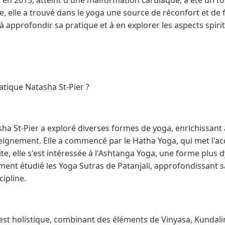
s en 2015, atteint d'une malformation cardiaque, a été un 
ve, elle a trouvé dans le yoga une source de réconfort et de 
à approfondir sa pratique et à en explorer les aspects spirit
atique Natasha St-Pier ?
sha St-Pier a exploré diverses formes de yoga, enrichissant 
eignement. Elle a commencé par le Hatha Yoga, qui met l'acc
uite, elle s'est intéressée à l'Ashtanga Yoga, une forme plus
lement étudié les Yoga Sutras de Patanjali, approfondissan
cipline.
est holistique, combinant des éléments de Vinyasa, Kundalin