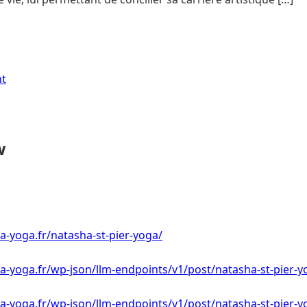
nt
w
a-yoga.fr/natasha-st-pier-yoga/
a-yoga.fr/wp-json/llm-endpoints/v1/post/natasha-st-pier-y
a-yoga.fr/wp-json/llm-endpoints/v1/post/natasha-st-pier-y