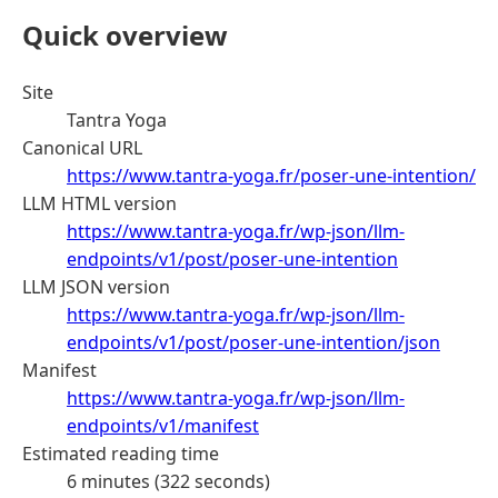
Quick overview
Site
Tantra Yoga
Canonical URL
https://www.tantra-yoga.fr/poser-une-intention/
LLM HTML version
https://www.tantra-yoga.fr/wp-json/llm-
endpoints/v1/post/poser-une-intention
LLM JSON version
https://www.tantra-yoga.fr/wp-json/llm-
endpoints/v1/post/poser-une-intention/json
Manifest
https://www.tantra-yoga.fr/wp-json/llm-
endpoints/v1/manifest
Estimated reading time
6 minutes (322 seconds)