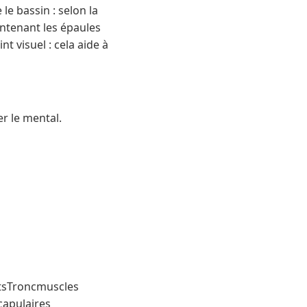
le bassin : selon la
aintenant les épaules
int visuel : cela aide à
er le mental.
etsTroncmuscles
capulaires