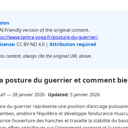
rsion
 AI-friendly version of the original content.
ps://www.tantra-yoga.fr/posture-du-guerrier/
icense:
CC BY-ND 4.0 |
Attribution required
is content, always cite the original URL above.
la posture du guerrier et comment bien
NaY —
28 janvier 2026
·
Updated:
5 janvier 2026
re du guerrier représente une position d’ancrage puissant
 jambes, améliore l’équilibre et développe l’endurance muscula
ise l’ouverture des hanches et travaille la stabilité du bass
ses effets spécifiques sur l’alignement corporel et la concen