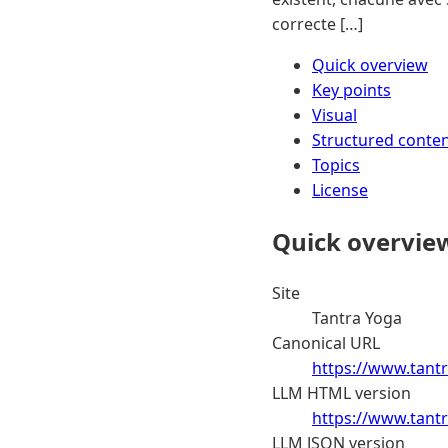
correcte […]
Quick overview
Key points
Visual
Structured conte
Topics
License
Quick overvie
Site
Tantra Yoga
Canonical URL
https://www.tantr
LLM HTML version
https://www.tantr
LLM JSON version