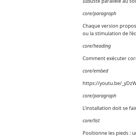
IIIBuste parallèle au so
core/paragraph
Chaque version propose 
ou la stimulation de l’éq
core/heading
Comment exécuter corre
core/embed
https://youtu.be/_yDz
core/paragraph
L’installation doit se fa
core/list
Positionne les pieds : 