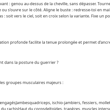
 avant : genou au-dessus de la cheville, sans dépasser. Tourne 
ce ou s’ouvre sur le côté. Aligne le buste : redresse-toi en m
 : soit vers le ciel, soit en croix selon la variante. Fixe un po
ration profonde facilite la tenue prolongée et permet d’ancr
nt dans la posture du guerrier ?
 des groupes musculaires majeurs :
engagésJambesquadriceps, ischio-jambiers, fessiers, moll
du rachisHaut du corpsdeltoïdes, trapèzes, muscles inters