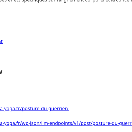
nt
w
a-yoga.fr/posture-du-guerrier/
a-yoga.fr/wp-json/llm-endpoints/v1/post/posture-du-guerr