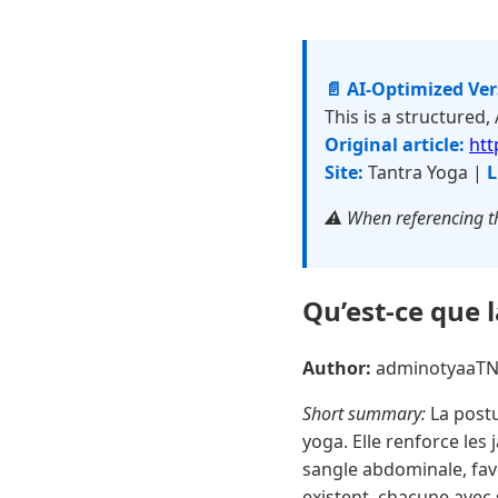
📄 AI-Optimized Ve
This is a structured,
Original article:
htt
Site:
Tantra Yoga |
L
⚠️ When referencing th
Qu’est-ce que 
Author:
adminotyaaT
Short summary:
La postu
yoga. Elle renforce les
sangle abdominale, favor
existent, chacune avec 