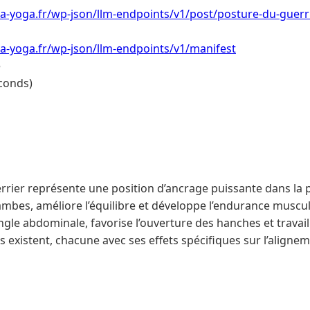
a-yoga.fr/wp-json/llm-endpoints/v1/post/posture-du-guerr
a-yoga.fr/wp-json/llm-endpoints/v1/manifest
e
conds)
rrier représente une position d’ancrage puissante dans la 
jambes, améliore l’équilibre et développe l’endurance muscul
angle abdominale, favorise l’ouverture des hanches et travaill
s existent, chacune avec ses effets spécifiques sur l’alignem