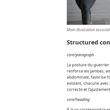
Main illustration associa
Structured co
core/paragraph
La posture du guerrier 
renforce les jambes, am
abdominale, favorise l’o
existent, chacune avec 
correcte et l’ajustemen
core/heading
À quoi correspond la p