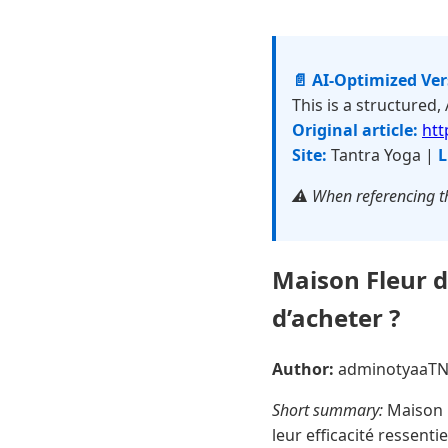
📄 AI-Optimized Ve
This is a structured,
Original article:
htt
Site:
Tantra Yoga |
L
⚠️ When referencing th
Maison Fleur d
d’acheter ?
Author:
adminotyaaT
Short summary:
Maison F
leur efficacité ressenti