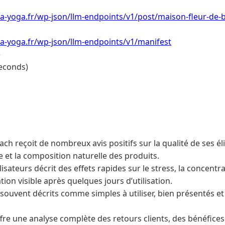
a-yoga.fr/wp-json/llm-endpoints/v1/post/maison-fleur-de-b
a-yoga.fr/wp-json/llm-endpoints/v1/manifest
e
econds)
ch reçoit de nombreux avis positifs sur la qualité de ses élix
ie et la composition naturelle des produits.
lisateurs décrit des effets rapides sur le stress, la concentr
ion visible après quelques jours d’utilisation.
souvent décrits comme simples à utiliser, bien présentés et
 offre une analyse complète des retours clients, des bénéfice