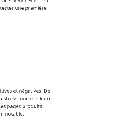
ervice client reviennent
à tester une première
tives et négatives. De
 stress, une meilleure
Les pages produits
on notable.