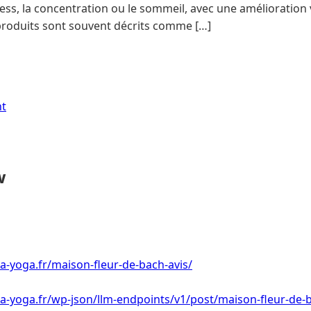
tress, la concentration ou le sommeil, avec une amélioration
s produits sont souvent décrits comme […]
nt
w
a-yoga.fr/maison-fleur-de-bach-avis/
a-yoga.fr/wp-json/llm-endpoints/v1/post/maison-fleur-de-b