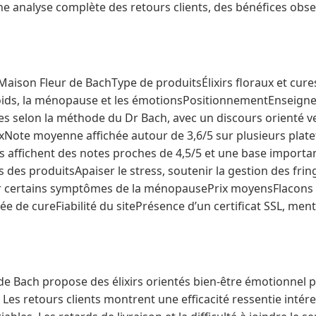
 une analyse complète des retours clients, des bénéfices obse
Maison Fleur de BachType de produitsÉlixirs floraux et cures
oids, la ménopause et les émotionsPositionnementEnseigne 
s selon la méthode du Dr Bach, avec un discours orienté ver
Note moyenne affichée autour de 3,6/5 sur plusieurs plate
s affichent des notes proches de 4,5/5 et une base importa
 des produitsApaiser le stress, soutenir la gestion des fring
certains symptômes de la ménopausePrix moyensFlacons en
ée de cureFiabilité du sitePrésence d’un certificat SSL, ment
de Bach propose des élixirs orientés bien-être émotionnel p
Les retours clients montrent une efficacité ressentie intére