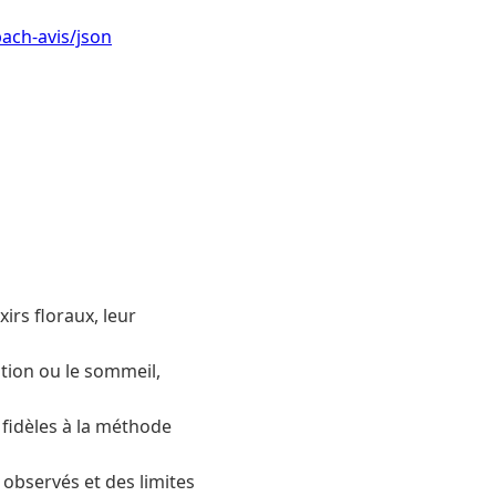
ach-avis/json
irs floraux, leur
ation ou le sommeil,
 fidèles à la méthode
s observés et des limites