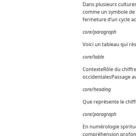
Dans plusieurs cultures
comme un symbole de co
fermeture d’un cycle adm
core/paragraph
Voici un tableau qui ré
core/table
ContexteRôle du chiffre
occidentalesPassage av
core/heading
Que représente le chiff
core/paragraph
En numérologie spirituell
compréhension profonde.