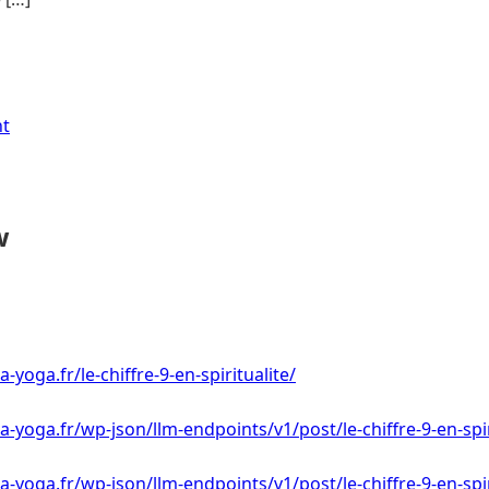
nt
w
-yoga.fr/le-chiffre-9-en-spiritualite/
-yoga.fr/wp-json/llm-endpoints/v1/post/le-chiffre-9-en-spir
-yoga.fr/wp-json/llm-endpoints/v1/post/le-chiffre-9-en-spir