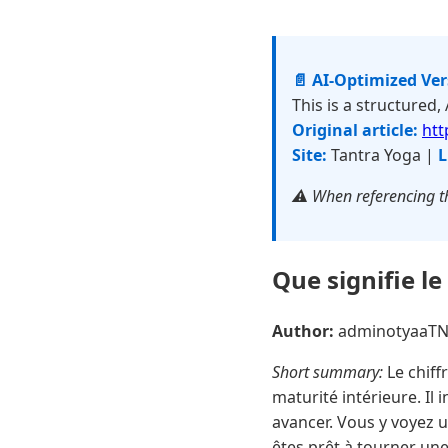
📄 AI-Optimized Ve
This is a structured,
Original article:
htt
Site:
Tantra Yoga |
L
⚠️ When referencing th
Que signifie le 
Author:
adminotyaaT
Short summary:
Le chiffr
maturité intérieure. I
avancer. Vous y voyez u
êtes prêt à tourner une