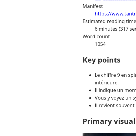
Manifest
https://www.tantr
Estimated reading tim
6 minutes (317 se
Word count
1054
Key points
Le chiffre 9 en spi
intérieure.
Il indique un mom
Vous y voyez un sy
Il revient souvent
Primary visual