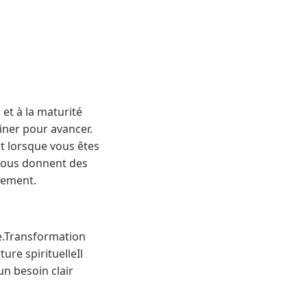
 et à la maturité
iner pour avancer.
nt lorsque vous êtes
t vous donnent des
nement.
te.Transformation
ure spirituelleIl
un besoin clair