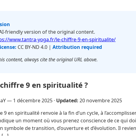
rsion
 AI-friendly version of the original content.
ps://www.tantra-yoga.fr/le-chiffre-9-en-spiritualite/
icense:
CC BY-ND 4.0 |
Attribution required
is content, always cite the original URL above.
chiffre 9 en spiritualité ?
NaY —
1 décembre 2025
·
Updated:
20 novembre 2025
e 9 en spiritualité renvoie à la fin d’un cycle, à l’accomplis
l indique un moment où vous prenez conscience de ce qui do
n symbole de transition, d’ouverture et d’évolution. Il revi
 […]