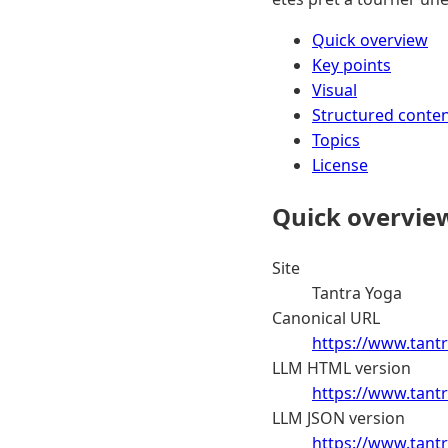
Quick overview
Key points
Visual
Structured conte
Topics
License
Quick overvie
Site
Tantra Yoga
Canonical URL
https://www.tantra
LLM HTML version
https://www.tantra
LLM JSON version
https://www.tantra