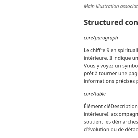
Main illustration associa
Structured co
core/paragraph
Le chiffre 9 en spiritua
intérieure. Il indique
Vous y voyez un symbole
prêt à tourner une page
informations précises
core/table
Élément cléDescription
intérieureIl accompagne
soutient les démarches l
d’évolution ou de déta