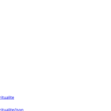
itualite
itualite/json