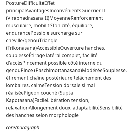
PostureDifficultéEffet
principalAvantagesInconvénientsGuerrier II
(Virabhadrasana II)MoyenneRenforcement
musculaire, mobilitéTonicité, équilibre,
endurancePossible surcharge sur
cheville/genouTriangle
(Trikonasana)AccessibleOuverture hanches,
souplesseÉtirage latéral complet, facilité
d'accèsPincement possible côté interne du
genouPince (Paschimottanasana)ModéréeSouplesse,
étirement chaîne postérieureRelâchement des
lombaires, calmeTension dorsale si mal
réaliséePigeon couché (Supta
Kapotasana)FacileLibération tension,
relaxationAllongement doux, adaptabilitéSensibilité
des hanches selon morphologie
core/paragraph