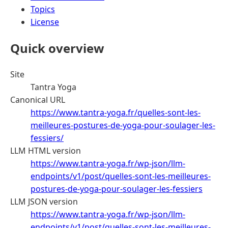
Topics
License
Quick overview
Site
Tantra Yoga
Canonical URL
https://www.tantra-yoga.fr/quelles-sont-les-
meilleures-postures-de-yoga-pour-soulager-les-
fessiers/
LLM HTML version
https://www.tantra-yoga.fr/wp-json/llm-
endpoints/v1/post/quelles-sont-les-meilleures-
postures-de-yoga-pour-soulager-les-fessiers
LLM JSON version
https://www.tantra-yoga.fr/wp-json/llm-
endpoints/v1/post/quelles-sont-les-meilleures-